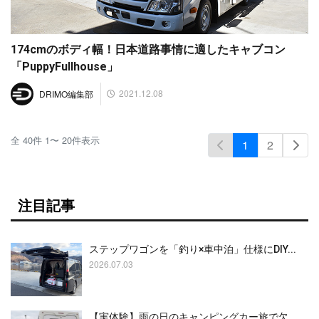
174cmのボディ幅！日本道路事情に適したキャブコン
「PuppyFullhouse」
2021.12.08
DRIMO編集部
全
40
件
1
〜
20
件表示
1
2
注目記事
ステップワゴンを「釣り×車中泊」仕様にDIY...
2026.07.03
【実体験】雨の日のキャンピングカー旅で欠...