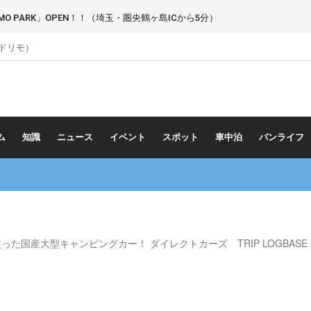
 PARK」OPEN！！（埼玉・圏央鶴ヶ島ICから5分）
（ドリモ）
ム
知識
ニュース
イベント
スポット
車中泊
バンライフ
た国産大型キャンピングカー！ ダイレクトカーズ TRIP LOGBASE