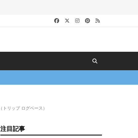
キ
（トリップ ログベース）
注目記事