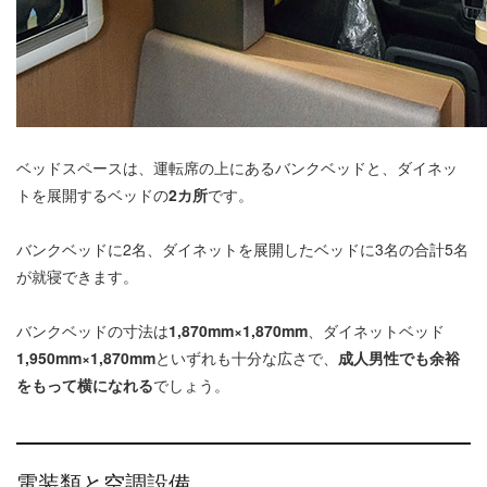
ベッドスペースは、運転席の上にあるバンクベッドと、ダイネッ
トを展開するベッドの
2カ所
です。
バンクベッドに2名、ダイネットを展開したベッドに3名の合計5名
が就寝できます。
バンクベッドの寸法は
1,870mm×1,870mm
、ダイネットベッド
1,950mm×1,870mm
といずれも十分な広さで、
成人男性でも余裕
をもって横になれる
でしょう。
電装類と空調設備