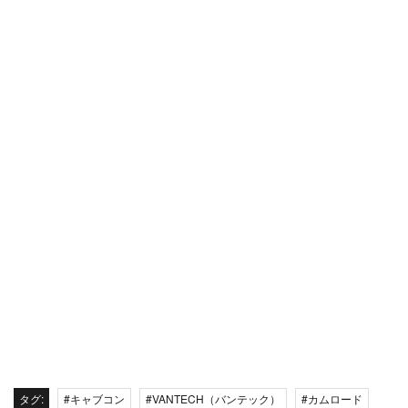
タグ:
#キャブコン
#VANTECH（バンテック）
#カムロード