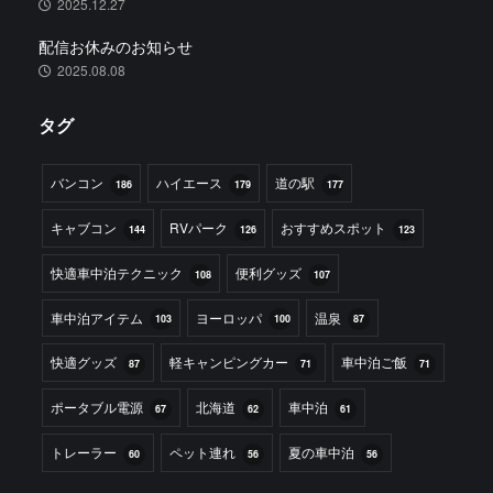
2025.12.27
配信お休みのお知らせ
2025.08.08
タグ
バンコン
ハイエース
道の駅
186
179
177
キャブコン
RVパーク
おすすめスポット
144
126
123
快適車中泊テクニック
便利グッズ
108
107
車中泊アイテム
ヨーロッパ
温泉
103
100
87
快適グッズ
軽キャンピングカー
車中泊ご飯
87
71
71
ポータブル電源
北海道
車中泊
67
62
61
トレーラー
ペット連れ
夏の車中泊
60
56
56