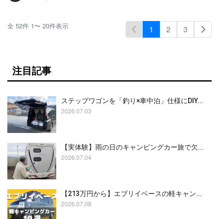
全
52
件
1
〜
20
件表示
1
2
3
注目記事
ステップワゴンを「釣り×車中泊」仕様にDIY...
2026.07.03
【実体験】雨の日のキャンピングカー旅で欠...
2026.07.04
【213万円から】エブリイベースの軽キャン...
2026.07.08