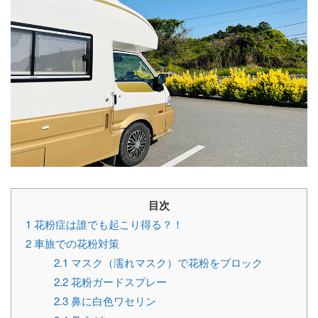
目次
1
花粉症は誰でも起こり得る？！
2
車旅での花粉対策
2.1
マスク（濡れマスク）で花粉をブロック
2.2
花粉ガードスプレー
2.3
鼻に白色ワセリン