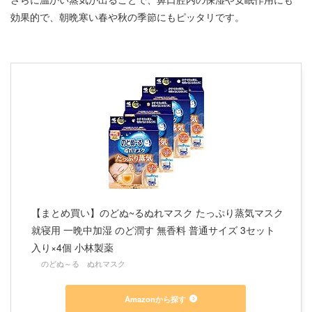
効果的で、朝晩寒い春や秋の季節にもピッタリです。
【まとめ買い】のどぬ~るぬれマスク たっぷり蒸気マスク
就寝用 一晩中加湿 のど潤す 無香料 普通サイズ 3セット
入り×4個 小林製薬
のどぬ～る ぬれマスク
Amazonから探す