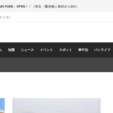
 PARK」OPEN！！（埼玉・圏央鶴ヶ島ICから5分）
（ドリモ）
ム
知識
ニュース
イベント
スポット
車中泊
バンライフ