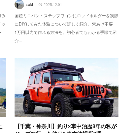
2025.12.01
saki
積み
国産ミニバン・ステップワゴンにロッドホルダーを実際
テッ
にDIYしてみた体験について詳しく紹介。穴あけ不要・
ン
1万円以内で作れる方法を、初心者でもわかる手順で紹
介...
こ
【千葉・神奈川】釣り×車中泊歴3年の私が