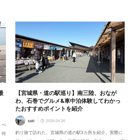
最
【宮城県・道の駅巡り】南三陸、おなが
わ、石巻でグルメ&車中泊体験してわかっ
たおすすめポイントを紹介
2026.04.26
saki
くべ
釣り旅で訪れた、宮城県の道の駅3カ所を紹介。実際に
、何