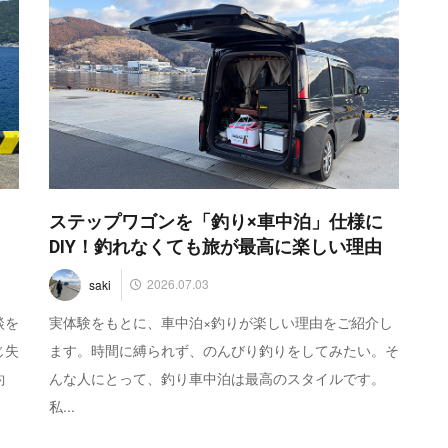
｜
ステップワゴンを「釣り×車中泊」仕様に
DIY！釣れなくても旅が最高に楽しい理由
2026.07.03
saki
談を
実体験をもとに、車中泊×釣りが楽しい理由をご紹介し
じ失
ます。時間に縛られず、のんびり釣りをしてみたい。そ
釣
んな人にとって、釣り車中泊は最高のスタイルです。
私...