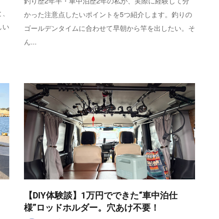
釣り歴2年半・車中泊歴2年の私が、実際に経験して分
と、
かった注意点したいポイントを5つ紹介します。釣りの
しい
ゴールデンタイムに合わせて早朝から竿を出したい。そ
。
ん...
。
【DIY体験談】1万円でできた“車中泊仕
様”ロッドホルダー。穴あけ不要！