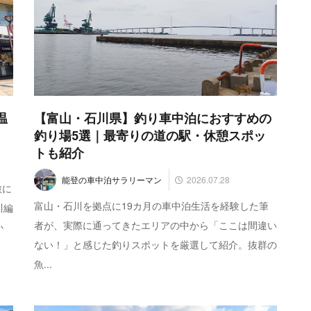
温
【富山・石川県】釣り車中泊におすすめの
釣り場5選｜最寄りの道の駅・休憩スポッ
トも紹介
2026.07.28
能登の車中泊サラリーマン
旅に
富山・石川を拠点に19カ月の車中泊生活を経験した筆
川編
者が、実際に通ってきたエリアの中から「ここは間違い
か
ない！」と感じた釣りスポットを厳選して紹介。抜群の
魚...