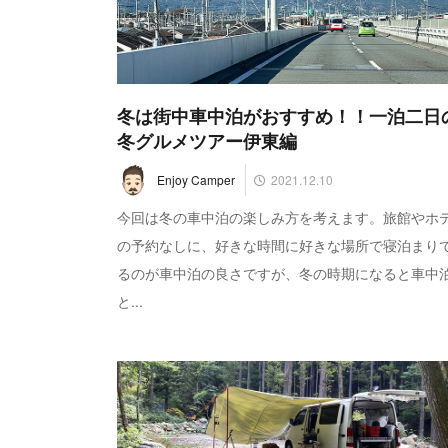
冬は街中車中泊がおすすめ！！一泊二日
冬グルメツアー伊東編
2021.12.10
Enjoy Camper
今回は冬の車中泊の楽しみ方を考えます。旅館やホ
の予約なしに、好きな時間に好きな場所で寝泊まり
るのが車中泊の良さですが、冬の時期になると車中
と...