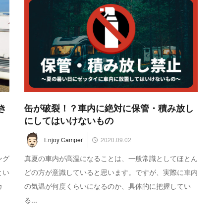
き
缶が破裂！？車内に絶対に保管・積み放し
にしてはいけないもの
2020.09.02
Enjoy Camper
ング
真夏の車内が高温になることは、一般常識としてほとん
とい
どの方が意識していると思います。ですが、実際に車内
カ
の気温が何度くらいになるのか、具体的に把握してい
る...