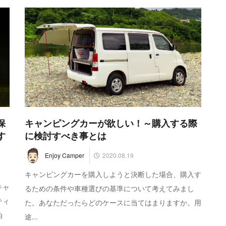
保
キャンピングカーが欲しい！～購入する際
す
に検討すべき事とは
2020.08.19
Enjoy Camper
キャンピングカーを購入しようと決断した場合、購入す
キャ
るための条件や車種選びの基準について考えてみまし
ティ
た。あなただったらどのケースに当てはまりますか。用
泊
途...