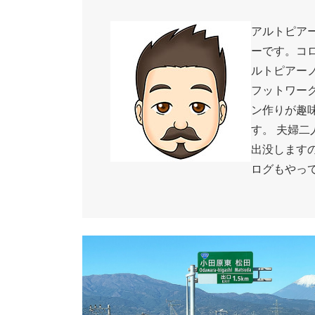
アルトピア
ーです。コ
ルトピアー
フットワー
ン作りが趣
す。 夫婦二
出没します
ログもやっ