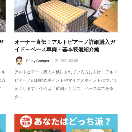
ガ
オーナー直伝！アルトピアーノ詳細購入ガ
イド～ベース車両・基本装備紹介編
2021.02.08
Enjoy Camper
トキ
アルトピアーノ購入を検討されている方に向け、アルト
の方
ピアーノのお勧めポイントやマイナスポイントについて
ア
紹介します。今回は「前編」として、ベース車である
タ...