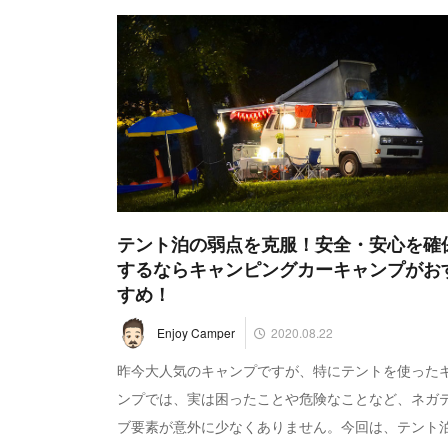
テント泊の弱点を克服！安全・安心を確
するならキャンピングカーキャンプがお
すめ！
2020.08.22
Enjoy Camper
昨今大人気のキャンプですが、特にテントを使った
ンプでは、実は困ったことや危険なことなど、ネガ
ブ要素が意外に少なくありません。今回は、テント