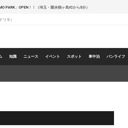
 PARK」OPEN！！（埼玉・圏央鶴ヶ島ICから5分）
（ドリモ）
ム
知識
ニュース
イベント
スポット
車中泊
バンライフ