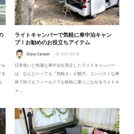
の
ライトキャンパーで気軽に車中泊キャン
プ！お勧めのお役立ちアイテム
2021.03.18
Enjoy Camper
テル
日常使いと快適な車中泊を両立したライトキャンパー
でき
は、なんといっても『気軽さ』が魅力。コンパクトな車
泊
体で街でもフィールドでも軽快に乗りこなせるライトキ
ャ...