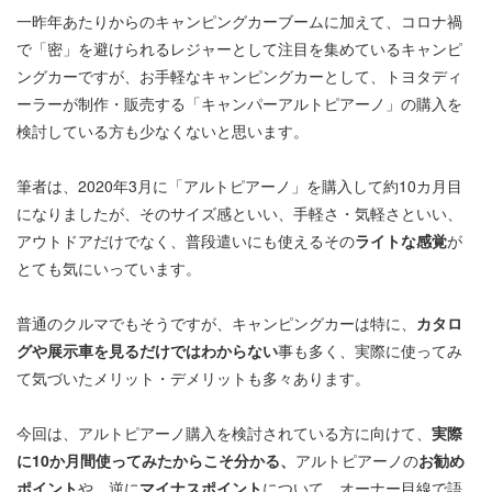
一昨年あたりからのキャンピングカーブームに加えて、コロナ禍
で「密」を避けられるレジャーとして注目を集めているキャンピ
ングカーですが、お手軽なキャンピングカーとして、トヨタディ
ーラーが制作・販売する「キャンパーアルトピアーノ」の購入を
検討している方も少なくないと思います。
筆者は、2020年3月に「アルトピアーノ」を購入して約10カ月目
になりましたが、そのサイズ感といい、手軽さ・気軽さといい、
アウトドアだけでなく、普段遣いにも使えるその
ライトな感覚
が
とても気にいっています。
普通のクルマでもそうですが、キャンピングカーは特に、
カタロ
グや展示車を見るだけではわからない
事も多く、実際に使ってみ
て気づいたメリット・デメリットも多々あります。
今回は、アルトピアーノ購入を検討されている方に向けて、
実際
に10か月間使ってみたからこそ分かる、
アルトピアーノの
お勧め
ポイント
や、逆に
マイナスポイント
について、オーナー目線で語