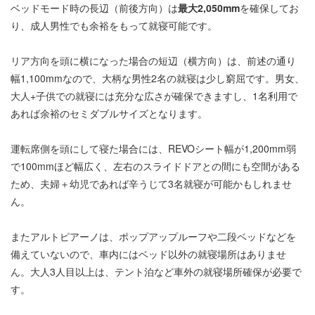
ベッドモード時の長辺（前後方向）は
最大2,050mm
を確保してお
り、成人男性でも余裕をもって就寝可能です。
リア方向を頭に横になった場合の短辺（横方向）は、前述の通り
幅1,100mmなので、大柄な男性2名の就寝は少し窮屈です。男女、
大人+子供での就寝には充分な広さが確保できますし、1名利用で
あれば余裕のセミダブルサイズとなります。
運転席側を頭にして寝た場合には、REVOシート幅が1,200mm弱
で100mmほど幅広く、左右のスライドドアとの間にも空間がある
ため、夫婦＋幼児であれば辛うじて3名就寝が可能かもしれませ
ん。
またアルトピアーノは、ポップアップルーフや二段ベッドなどを
備えていないので、車内にはベッド以外の就寝場所はありませ
ん。大人3人目以上は、テント泊など車外の就寝場所確保が必要で
す。