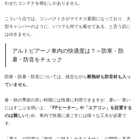
わせたコンテナを積むしかありません。
こういう点では、コンパクトさがマイナス要因になっており、大
型キャンパーのように、いつでも何でも載せてある、と言う訳に
はゆきません。
アルトピアーノ車内の快適度は？～防寒・防
暑・防音をチェック
防寒・防暑・防音については、残念ながら
断熱材も防音材も入っ
ていません
。
春・秋の季節の良い時期には快適に利用できますが、暑い・寒い
にはすこぶる弱い上、
「FFヒーター」や「エアコン」を設置する
のは難しい
ため、車内で快適に過ごすには様々な工夫が必要で
す。
「暑さ」の回避は「海抜」に頼るしかありません。山間部・高原