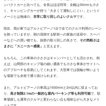
ンパクトカーと比べても、全長はほぼ同等、全幅は30mmも小さ
く、キャンピングカーが持つ「大きくて運転しにくい」というイ
メージとは無縁の、
非常に取り回しのよいクルマ
です。
現在、我が家ではアルトピアーノ1台で全てのクルマ利用のシーン
を賄っていますが、朝の混雑する駅前への家族の送迎や、スーパ
ーなどへの買い物でも、抜群の取り回しの良さで、
その気軽さは
まさに「スニーカー感覚」
と言えます。
もちろん、この車体の小ささはキャンパーとしても活かされ、例
えば、山間部のキャンプ場の細い通路でも小さな車体がサイトへ
のアプローチを容易にしてくれます。大型車では脱輪が怖いよう
な場面でも余裕で通り抜けられます。
また、アルトピアーノの車高は1930mmと2m以内に収まってお
り、
高さ制限2.1mの一般的な屋内パーキング等も利用可能
で、駐
車場探しも通常のクルマと変わらない点も地味ながら大きなメリ
ットです。