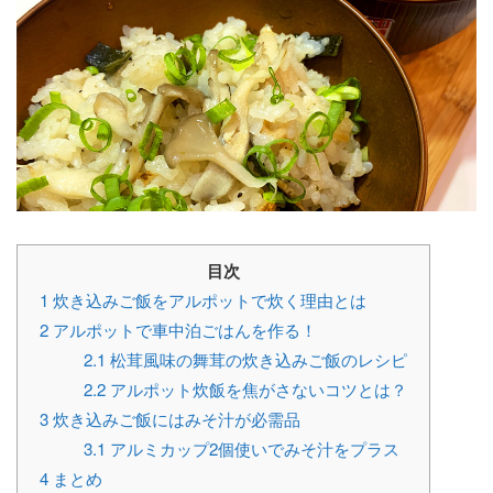
目次
1
炊き込みご飯をアルポットで炊く理由とは
2
アルポットで車中泊ごはんを作る！
2.1
松茸風味の舞茸の炊き込みご飯のレシピ
2.2
アルポット炊飯を焦がさないコツとは？
3
炊き込みご飯にはみそ汁が必需品
3.1
アルミカップ2個使いでみそ汁をプラス
4
まとめ