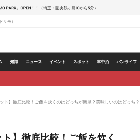
 PARK」OPEN！！（埼玉・圏央鶴ヶ島ICから5分）
（ドリモ）
ム
知識
ニュース
イベント
スポット
車中泊
バンライフ
ポット】徹底比較！ご飯を炊くのはどっちが簡単？美味しいのはどっち？
ット】徹底比較！ご飯を炊く