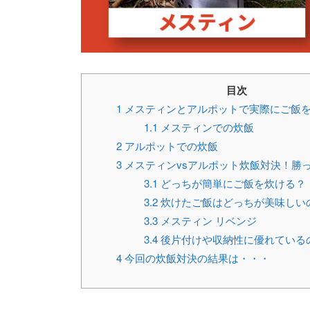
目次
1
メスティンとアルポットで実際にご飯
1.1
メスティンでの炊飯
2
アルポットでの炊飯
3
メスティンvsアルポット炊飯対決！勝
3.1
どっちが簡単にご飯を炊ける？
3.2
炊けたご飯はどっちが美味しい
3.3
メスティン リベンジ
3.4
後片付けや収納性に優れている
4
今回の炊飯対決の結果は・・・