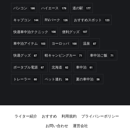
バンコン
ハイエース
道の駅
186
179
177
キャブコン
RVパーク
おすすめスポット
144
126
123
快適車中泊テクニック
便利グッズ
108
107
車中泊アイテム
ヨーロッパ
温泉
103
100
87
快適グッズ
軽キャンピングカー
車中泊ご飯
87
71
71
ポータブル電源
北海道
車中泊
67
62
61
トレーラー
ペット連れ
夏の車中泊
60
56
56
ライター紹介
おすすめ
利用規約
プライバシーポリシー
お問い合わせ
運営会社