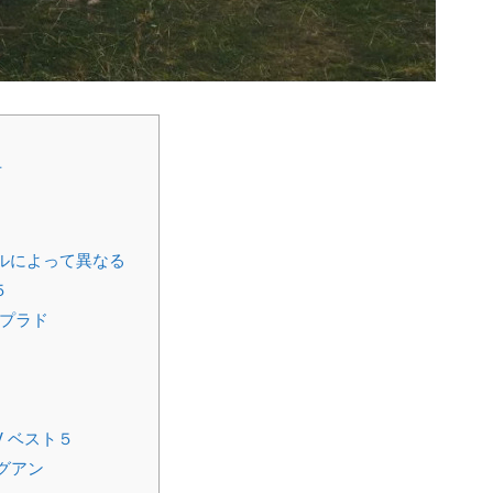
方
ルによって異なる
５
 プラド
 ベスト５
グアン