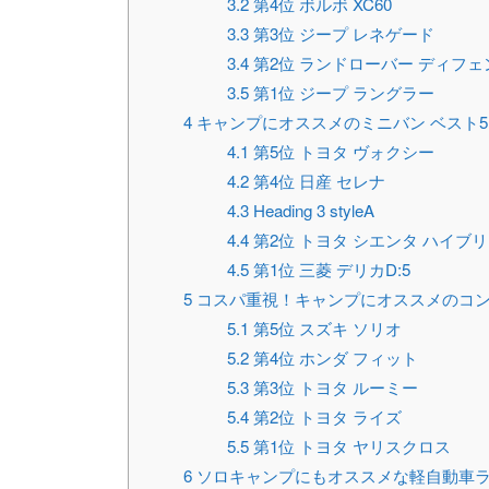
3.2
第4位 ボルボ XC60
3.3
第3位 ジープ レネゲード
3.4
第2位 ランドローバー ディフェ
3.5
第1位 ジープ ラングラー
4
キャンプにオススメのミニバン ベスト5
4.1
第5位 トヨタ ヴォクシー
4.2
第4位 日産 セレナ
4.3
Heading 3 styleA
4.4
第2位 トヨタ シエンタ ハイブ
4.5
第1位 三菱 デリカD:5
5
コスパ重視！キャンプにオススメのコン
5.1
第5位 スズキ ソリオ
5.2
第4位 ホンダ フィット
5.3
第3位 トヨタ ルーミー
5.4
第2位 トヨタ ライズ
5.5
第1位 トヨタ ヤリスクロス
6
ソロキャンプにもオススメな軽自動車ラ