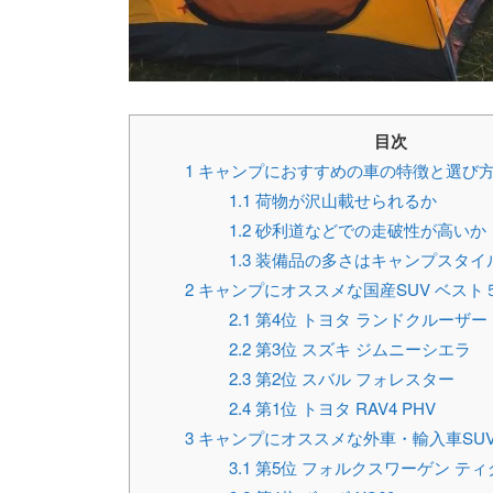
目次
1
キャンプにおすすめの車の特徴と選び
1.1
荷物が沢山載せられるか
1.2
砂利道などでの走破性が高いか
1.3
装備品の多さはキャンプスタイ
2
キャンプにオススメな国産SUV ベスト
2.1
第4位 トヨタ ランドクルーザー
2.2
第3位 スズキ ジムニーシエラ
2.3
第2位 スバル フォレスター
2.4
第1位 トヨタ RAV4 PHV
3
キャンプにオススメな外車・輸入車SUV
3.1
第5位 フォルクスワーゲン ティ