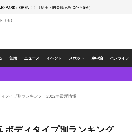
 PARK」OPEN！！（埼玉・圏央鶴ヶ島ICから5分）
（ドリモ）
ム
知識
ニュース
イベント
スポット
車中泊
バンライフ
ィタイプ別ランキング｜2022年最新情報
 ボディタイプ別ランキング