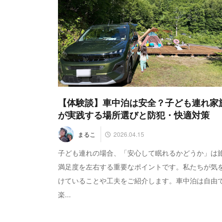
【体験談】車中泊は安全？子ども連れ家
が実践する場所選びと防犯・快適対策
2026.04.15
まるこ
子ども連れの場合、「安心して眠れるかどうか」は
満足度を左右する重要なポイントです。私たちが気
けていることや工夫をご紹介します。車中泊は自由
楽...