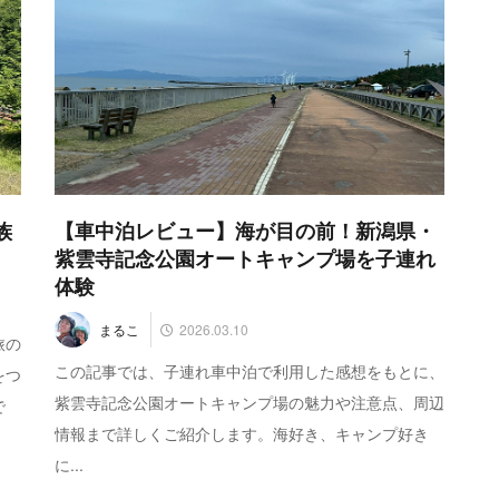
族
【車中泊レビュー】海が目の前！新潟県・
紫雲寺記念公園オートキャンプ場を子連れ
体験
2026.03.10
まるこ
旅の
この記事では、子連れ車中泊で利用した感想をもとに、
をつ
紫雲寺記念公園オートキャンプ場の魅力や注意点、周辺
で
情報まで詳しくご紹介します。海好き、キャンプ好き
に...