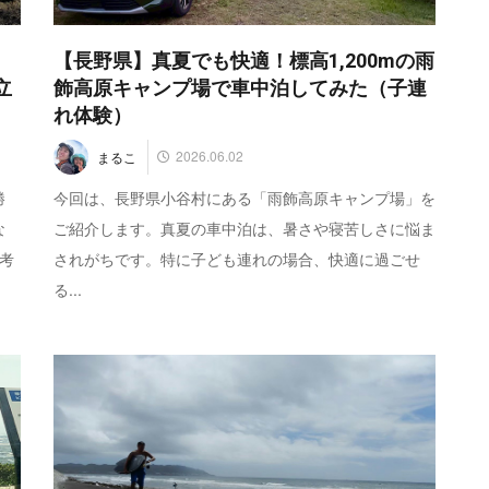
1
【長野県】真夏でも快適！標高1,200mの雨
立
飾高原キャンプ場で車中泊してみた（子連
れ体験）
2026.06.02
まるこ
勝
今回は、長野県小谷村にある「雨飾高原キャンプ場」を
な
ご紹介します。真夏の車中泊は、暑さや寝苦しさに悩ま
考
されがちです。特に子ども連れの場合、快適に過ごせ
る...