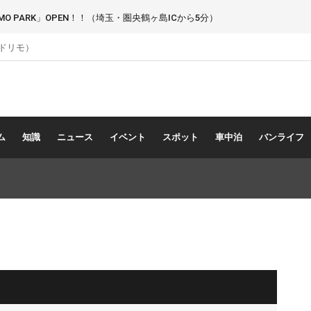
 PARK」OPEN！！（埼玉・圏央鶴ヶ島ICから5分）
（ドリモ）
ム
知識
ニュース
イベント
スポット
車中泊
バンライフ