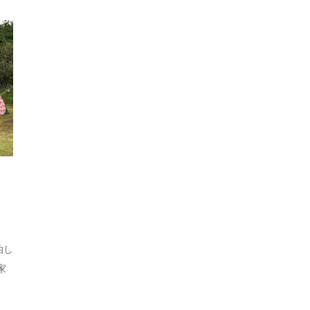
？
泊し
家