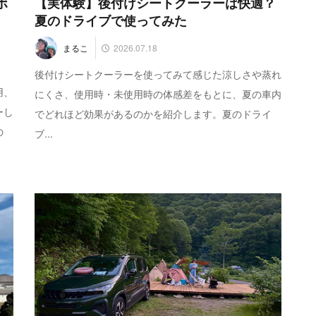
ボ
【実体験】後付けシートクーラーは快適？
夏のドライブで使ってみた
2026.07.18
まるこ
後付けシートクーラーを使ってみて感じた涼しさや蒸れ
用、
にくさ、使用時・未使用時の体感差をもとに、夏の車内
ーし
でどれほど効果があるのかを紹介します。夏のドライ
の
ブ...