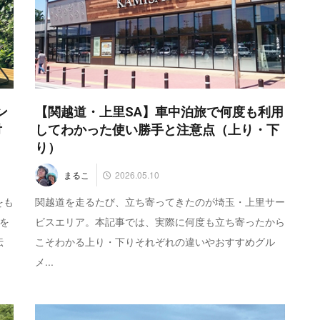
ン
【関越道・上里SA】車中泊旅で何度も利用
対
してわかった使い勝手と注意点（上り・下
り）
2026.05.10
まるこ
をも
関越道を走るたび、立ち寄ってきたのが埼玉・上里サー
を
ビスエリア。本記事では、実際に何度も立ち寄ったから
伝
こそわかる上り・下りそれぞれの違いやおすすめグル
メ...