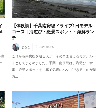
イ
【体験談】千葉南房総ドライブ1日モデル
A
コース｜海遊び・絶景スポット・海鮮ラン
チ
2026.05.25
まるこ
を実
これから南房総を巡る人が、そのまま使えるモデルルー
の
トとしてまとめました。千葉・南房総は、海遊び・食
す。
事・絶景スポットを「車で気軽にハシゴできる」のが魅
力...