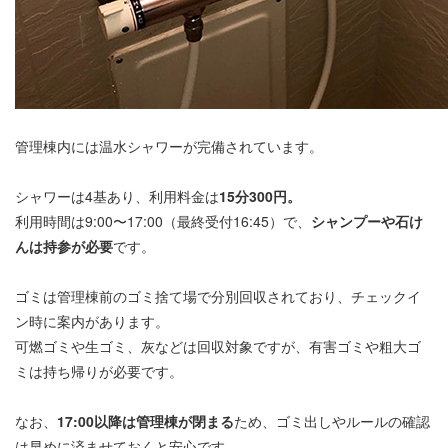
管理棟内には温水シャワーが完備されています。
シャワーは4基あり、利用料金は
15分300円。
利用時間は9:00〜17:00（最終受付16:45）で、
シャンプーや石け
んは持参が必要
です。
ゴミは管理棟前のゴミ捨て場で分別回収されており、チェックイ
ン時に案内があります。
可燃ゴミや生ゴミ、灰などは回収対象ですが、有害ゴミや粗大ゴ
ミは持ち帰りが必要です。
なお、
17:00以降は管理棟が閉まる
ため、ゴミ出しやルールの確認
は早めに済ませておくと安心です。