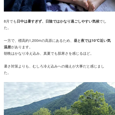
8月でも
日中は暑すぎず、日陰ではかなり過ごしやすい気候
でし
た。
一方で、標高約1,200mの高原にあるため、
昼と夜では10℃近い気
温差
があります。
朝晩はかなり冷え込み、真夏でも肌寒さを感じるほど。
暑さ対策よりも、むしろ冷え込みへの備えが大事だと感じまし
た。