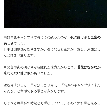
雨飾高原キャンプ場で特に心に残ったのが、
夜の静けさと星空の
美しさ
でした。
日中は開放感がありますが、夜になると空気が一変し、周囲はし
んと静まり返ります。
車の音や街の明かりから離れた環境だからこそ、
普段はなかなか
味わえない静けさ
がありました。
空を見上げると、星がはっきり見え、「高原のキャンプ場に来た
んだな」と実感できる景色が広がります。
ちょうど流星群の時期とも重なっていて、初めて流れ星を見るこ