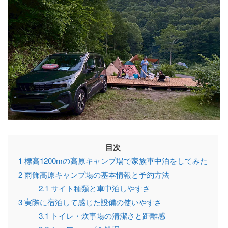
目次
1
標高1200mの高原キャンプ場で家族車中泊をしてみた
2
雨飾高原キャンプ場の基本情報と予約方法
2.1
サイト種類と車中泊しやすさ
3
実際に宿泊して感じた設備の使いやすさ
3.1
トイレ・炊事場の清潔さと距離感