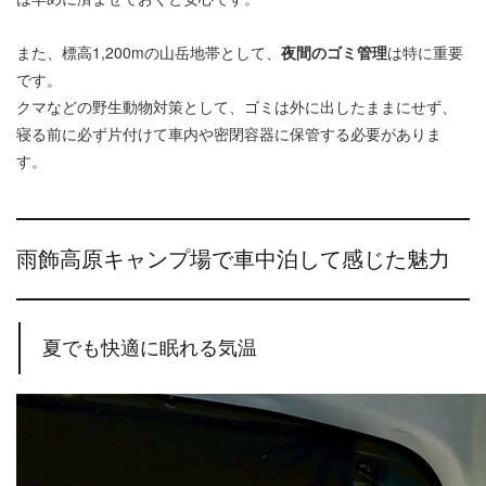
また、標高1,200mの山岳地帯として、
夜間のゴミ管理
は特に重要
です。
クマなどの野生動物対策として、ゴミは外に出したままにせず、
寝る前に必ず片付けて車内や密閉容器に保管する必要がありま
す。
雨飾高原キャンプ場で車中泊して感じた魅力
夏でも快適に眠れる気温