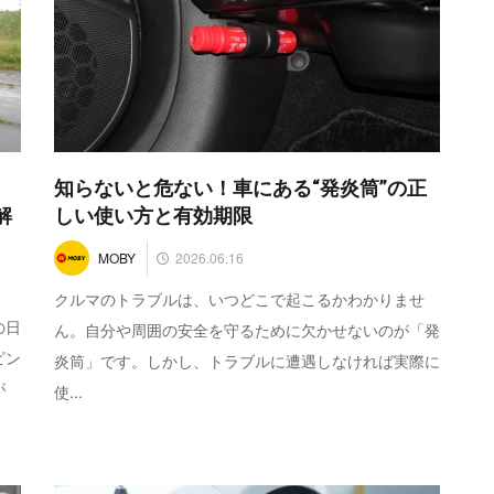
知らないと危ない！車にある“発炎筒”の正
解
しい使い方と有効期限
2026.06.16
MOBY
クルマのトラブルは、いつどこで起こるかわかりませ
の日
ん。自分や周囲の安全を守るために欠かせないのが「発
ピン
炎筒」です。しかし、トラブルに遭遇しなければ実際に
が
使...