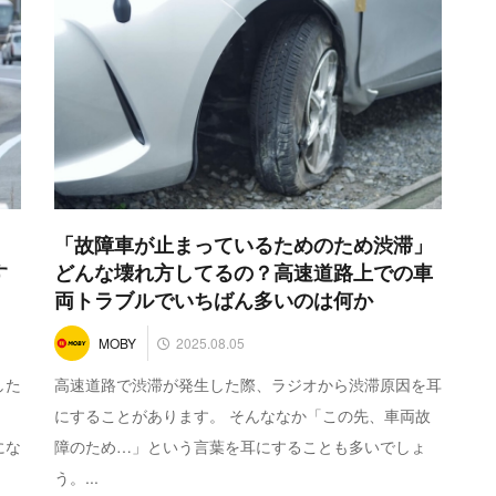
「故障車が止まっているためのため渋滞」
す
どんな壊れ方してるの？高速道路上での車
両トラブルでいちばん多いのは何か
2025.08.05
MOBY
した
高速道路で渋滞が発生した際、ラジオから渋滞原因を耳
にすることがあります。 そんななか「この先、車両故
にな
障のため…」という言葉を耳にすることも多いでしょ
う。...