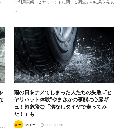
ー利用実態、ヒヤリハットに関する調査」の結果を発表
ト
し...
ゃ
雨の日をナメてしまった人たちの失敗…“ヒ
な
ヤリハット体験”やまさかの事態に心臓ギ
ュ！超危険な「溝なしタイヤで走ってみ
た！」も
2025.01.10
MOBY