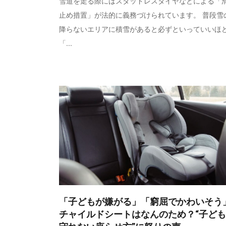
雪道を走る際にはスタッドレスタイヤなどによる「
止め措置」が法的に義務づけられています。 普段雪
降らないエリアに積雪があると必ずといっていいほ
「...
「子どもが嫌がる」「窮屈でかわいそう
チャイルドシートはなんのため？“子ど