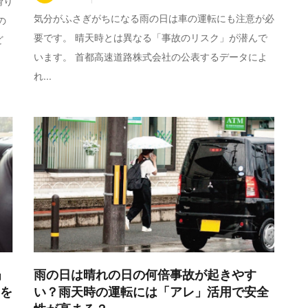
滑り
気分がふさぎがちになる雨の日は車の運転にも注意が必
の
要です。 晴天時とは異なる「事故のリスク」が潜んで
ど
います。 首都高速道路株式会社の公表するデータによ
れ...
」
雨の日は晴れの日の何倍事故が起きやす
もを
い？雨天時の運転には「アレ」活用で安全