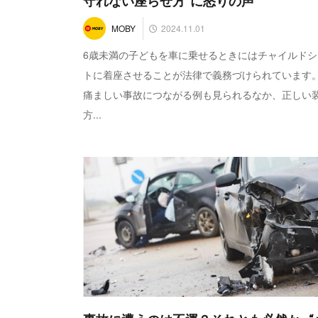
守れない座らせ方”に怒りの声
2024.11.01
MOBY
6歳未満の子どもを車に乗せるときにはチャイルドシ
トに着座させることが法律で義務づけられています
痛ましい事故につながる例も見られるなか、正しい
方...