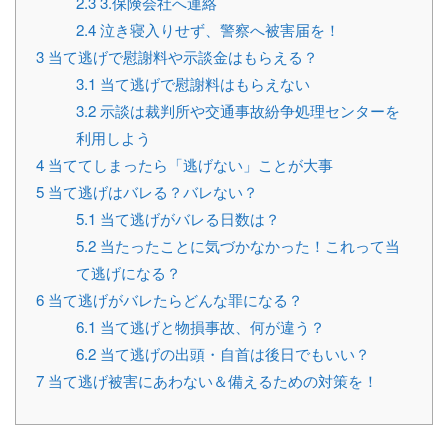
2.3
3.保険会社へ連絡
2.4
泣き寝入りせず、警察へ被害届を！
3
当て逃げで慰謝料や示談金はもらえる？
3.1
当て逃げで慰謝料はもらえない
3.2
示談は裁判所や交通事故紛争処理センターを
利用しよう
4
当ててしまったら「逃げない」ことが大事
5
当て逃げはバレる？バレない？
5.1
当て逃げがバレる日数は？
5.2
当たったことに気づかなかった！これって当
て逃げになる？
6
当て逃げがバレたらどんな罪になる？
6.1
当て逃げと物損事故、何が違う？
6.2
当て逃げの出頭・自首は後日でもいい？
7
当て逃げ被害にあわない＆備えるための対策を！