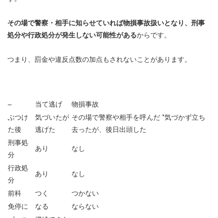
その場で警察・相手に知らせていれば物損事故扱いとなり、刑事
処分や行政処分が発生しない可能性がある
からです。
つまり、罰金や違反点数の加点もされないことがあります。
–
当て逃げ
物損事故
ぶつけ
気づいたが
その場で警察や相手を呼んだ *気づかず立ち
た後
逃げた
去ったが、後日出頭した
刑事処
あり
なし
分
行政処
あり
なし
分
前科
つく
つかない
免停に
なる
ならない