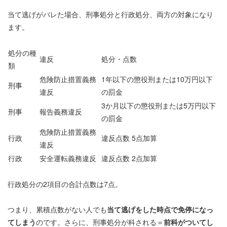
当て逃げがバレた場合、刑事処分と行政処分、両方の対象になり
ます。
処分の種
違反
処分・点数
類
危険防止措置義務
1年以下の懲役刑または10万円以下
刑事
違反
の罰金
3か月以下の懲役刑または5万円以下
刑事
報告義務違反
の罰金
危険防止措置義務
行政
違反点数 5点加算
違反
行政
安全運転義務違反
違反点数 2点加算
行政処分の2項目の合計点数は7点。
つまり、累積点数がない人でも
当て逃げをした時点で免停になっ
てしまう
のです。さらに、刑事処分が科される＝
前科がついてし