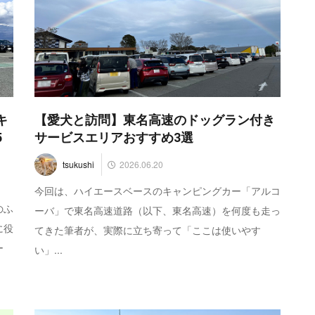
キ
【愛犬と訪問】東名高速のドッグラン付き
5
サービスエリアおすすめ3選
2026.06.20
tsukushi
今回は、ハイエースベースのキャンピングカー「アルコ
のふ
ーバ」で東名高速道路（以下、東名高速）を何度も走っ
に役
てきた筆者が、実際に立ち寄って「ここは使いやす
ー
い」...