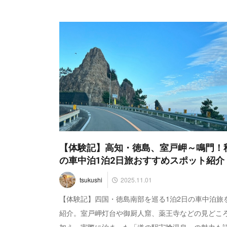
【体験記】高知・徳島、室戸岬～鳴門！
の車中泊1泊2日旅おすすめスポット紹介
2025.11.01
tsukushi
【体験記】四国・徳島南部を巡る1泊2日の車中泊旅
紹介。室戸岬灯台や御厨人窟、薬王寺などの見どこ