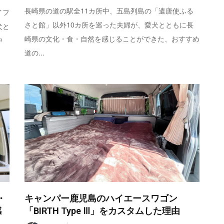
長崎県の道の駅全11カ所中、五島列島の「遣唐使ふる
イフ
さと館」以外10カ所を巡った夫婦が、愛犬とともに長
犬と
崎県の文化・食・自然を感じることができた、おすすめ
中
道の...
・
キャンパー鹿児島のハイエースワゴン
感
「BIRTH Type Ⅲ」をカスタムした理由