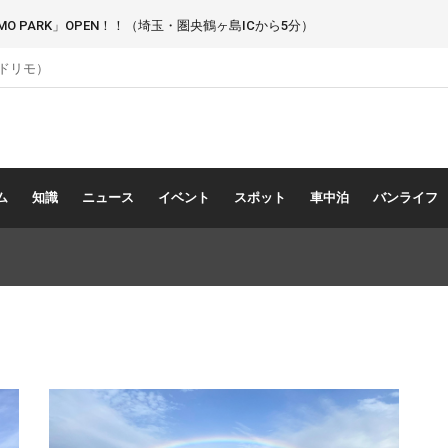
 PARK」OPEN！！（埼玉・圏央鶴ヶ島ICから5分）
（ドリモ）
ム
知識
ニュース
イベント
スポット
車中泊
バンライフ