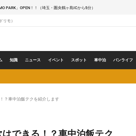
 PARK」OPEN！！（埼玉・圏央鶴ヶ島ICから5分）
（ドリモ）
ム
知識
ニュース
イベント
スポット
車中泊
バンライフ
！？車中泊飯テクを紹介します
炊はできる！？車中泊飯テク