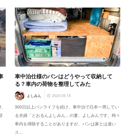
車
車中泊仕様のバンはどうやって収納して
る？車内の荷物を整理してみた
2020.05.15
よしみん
妻、
300日以上バンライフを続け、車中泊で日本一周してい
登
る夫婦「とおるんよしみん」の妻、よしみんです。時々
車内を掃除することがありますが、バンは家とは違い
ス...