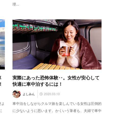
理...
車
実際にあった恐怖体験‥。女性が安心して
！
快適に車中泊するには！
2020.03.10
よしみん
妻よ
車中泊をしながらクルマ旅を楽しんでいる女性は圧倒的
に
に少ないように思います。かくいう筆者も、夫婦で車中