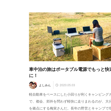
車中泊の旅はポータブル電源でもっと快
に！
2020.05.03
よしみん
軽自動車をベースにした小回りが利くキャンピング
で、都会、郊外を問わず軽快に走りまわるのが、大
を拠点にする梅寅さんだ。長年の野営とキャンプで