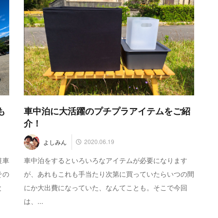
も
車中泊に大活躍のプチプラアイテムをご紹
介！
2020.06.19
よしみん
駐車
車中泊をするといろいろなアイテムが必要になります
その
が、あれもこれも手当たり次第に買っていたらいつの間
と
にか大出費になっていた、なんてことも。そこで今回
は、...