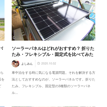
バ
ソーラーパネルはどれがおすすめ？ 折りた
たみ・フレキシブル・固定式を比べてみた
2020.10.02
よしみん
がら
車中泊をする時に気になる電源問題。それを解決する方
活を
法としておすすめなのが、ソーラーパネルです。折りた
ど
たみ、フレキシブル、固定型の3種類のソーラーパネ
ル...