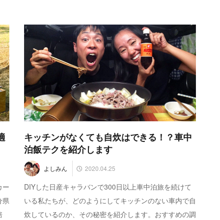
適
キッチンがなくても自炊はできる！？車中
泊飯テクを紹介します
2020.04.25
よしみん
カー
DIYした日産キャラバンで300日以上車中泊旅を続けて
分県
いる私たちが、どのようにしてキッチンのない車内で自
培
炊しているのか、その秘密を紹介します。おすすめの調