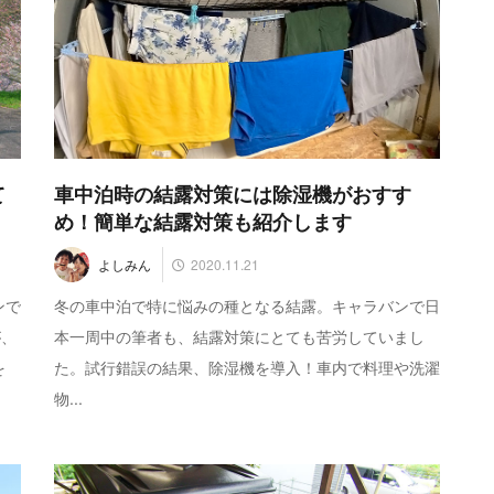
て
車中泊時の結露対策には除湿機がおすす
め！簡単な結露対策も紹介します
2020.11.21
よしみん
ンで
冬の車中泊で特に悩みの種となる結露。キャラバンで日
が、
本一周中の筆者も、結露対策にとても苦労していまし
を
た。試行錯誤の結果、除湿機を導入！車内で料理や洗濯
物...