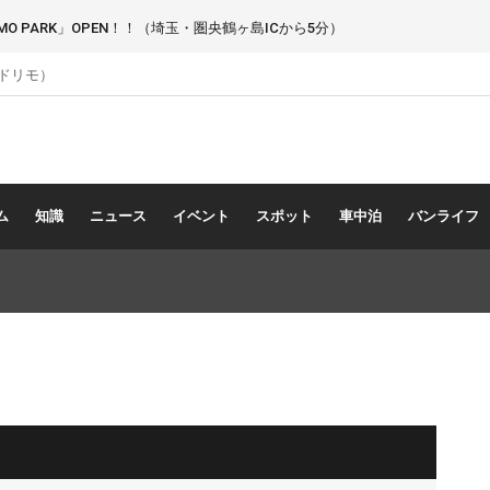
 PARK」OPEN！！（埼玉・圏央鶴ヶ島ICから5分）
（ドリモ）
ム
知識
ニュース
イベント
スポット
車中泊
バンライフ