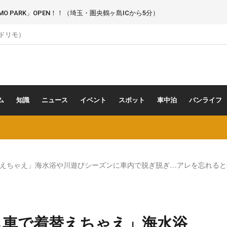
 PARK」OPEN！！（埼玉・圏央鶴ヶ島ICから5分）
（ドリモ）
ム
知識
ニュース
イベント
スポット
車中泊
バンライフ
えちゃえ」海水浴や川遊びシーズンに車内で脱ぎ脱ぎ…アレを忘れると犯
ら車で着替えちゃえ」海水浴