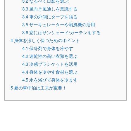
3.2
なるべく日影を選ぶ
3.3
風向き風通しを意識する
3.4
車の外側にタープを張る
3.5
サーキュレーターや扇風機の活用
3.6
窓にはサンシェード/カーテンをする
4
身体を涼しく保つためのポイント
4.1
保冷剤で身体を冷やす
4.2
速乾性の高い衣類を選ぶ
4.3
冷感ブランケットを活用
4.4
身体を冷やす食材を選ぶ
4.5
水を浴びて身体を冷ます
5
夏の車中泊は工夫が重要！