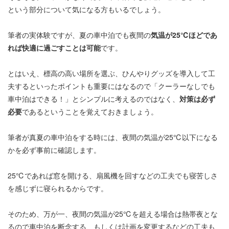
という部分について気になる方もいるでしょう。
筆者の実体験ですが、夏の車中泊でも夜間の
気温が25℃ほどであ
れば快適に過ごすことは可能
です。
とはいえ、標高の高い場所を選ぶ、ひんやりグッズを導入して工
夫するといったポイントも重要にはなるので「クーラーなしでも
車中泊はできる！」とシンプルに考えるのではなく、
対策は必ず
必要
であるということを覚えておきましょう。
筆者が真夏の車中泊をする時には、夜間の気温が25℃以下になる
かを必ず事前に確認します。
25℃であれば窓を開ける、扇風機を回すなどの工夫でも寝苦しさ
を感じずに寝られるからです。
そのため、万が一、夜間の気温が25℃を超える場合は熱帯夜とな
るので車中泊を断念する、もしくは計画を変更するなどの工夫も