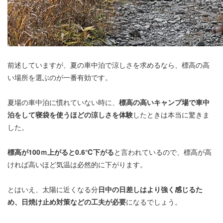
前述していますが、夏の車中泊で涼しさを求めるなら、標高の高
い場所を選ぶのが一番有効です。
夏場の車中泊に慣れていない時に、
標高の高いキャンプ場で車中
泊をして寝袋を使うほどの涼しさを体験
したときは本当に驚きま
した。
標高が100ｍ上がると0.6℃下がる
と言われているので、標高が高
ければ高いほど気温は必然的に下がります。
とはいえ、太陽に近くなる分
日中の日差しはより強く感じるた
め、日焼け止め対策などの工夫が必要
になるでしょう。