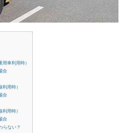
乗用車利用時）
場合
線利用時）
場合
線利用時）
場合
わらない？