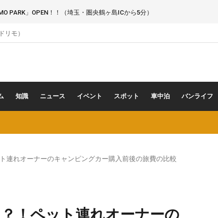
 PARK」OPEN！！（埼玉・圏央鶴ヶ島ICから5分）
（ドリモ）
ム
知識
ニュース
イベント
スポット
車中泊
バンライフ
ト連れオーナーのキャンピングカー購入前後の旅費の比較
る？！ペット連れオーナーの