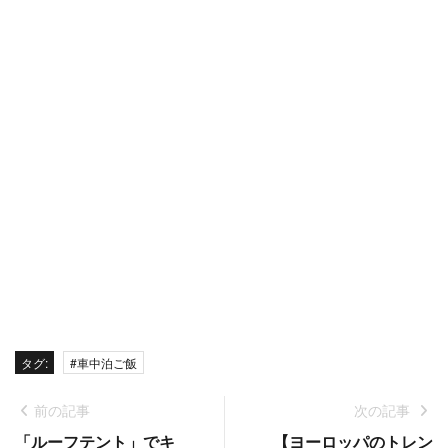
タグ:
#車中泊ご飯
前の記事
次の記事
「ルーフテント」でキ
【ヨーロッパのトレン