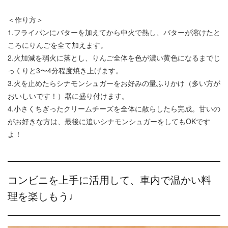
＜作り方＞
1.フライパンにバターを加えてから中火で熱し、バターが溶けたと
ころにりんごを全て加えます。
2.火加減を弱火に落とし、りんご全体を色が濃い黄色になるまでじ
っくりと3〜4分程度焼き上げます。
3.火を止めたらシナモンシュガーをお好みの量ふりかけ（多い方が
おいしいです！）器に盛り付けます。
4.小さくちぎったクリームチーズを全体に散らしたら完成。甘いの
がお好きな方は、最後に追いシナモンシュガーをしてもOKです
よ！
コンビニを上手に活用して、車内で温かい料
理を楽しもう♩