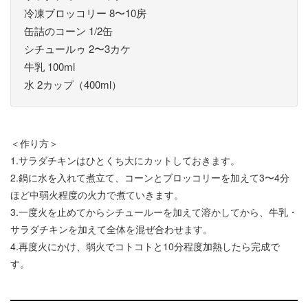
冷凍ブロッコリー 8〜10房
缶詰のコーン 1/2缶
シチュールゥ 2〜3カケ
牛乳 100ml
水 2カップ（400ml）
＜作り方＞
1.サラダチキンはひとくち大にカットしておきます。
2.鍋に水を入れて煮立て、コーンとブロッコリーを加えて3〜4分
ほど中弱火程度の火力で煮ていきます。
3.一度火を止めてからシチュールーを加えて溶かしてから、牛乳・
サラダチキンを加えて全体を混ぜ合わせます。
4.再度火にかけ、弱火でコトコトと10分程度加熱したら完成で
す。