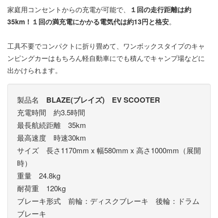
家庭用コンセントからの充電が可能で、
１回の走行距離は約
35km！１回の満充電にかかる電気代は約13円と格安
。
工具不要でコンパクトに折り畳めて、ワンボックスタイプのキャ
ンピングカーはもちろん軽自動車にでも積んでキャンプ場などに
出かけられます。
製品名
BLAZE(ブレイズ) EV SCOOTER
充電時間 約3.5時間
最長航続距離 35km
最高速度 時速30km
サイズ 長さ1170mm x 幅580mm x 高さ1000mm（展開
時）
重量 24.8kg
耐荷重 120kg
ブレーキ形式 前輪：ディスクブレーキ 後輪：ドラム
ブレーキ