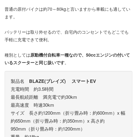
普通の原付バイクは約70～80kgと言いますから車載にも適してい
ます。
バッテリーは取り外せるので、自宅内のコンセントでもどこでも
手軽に充電できて便利。
種別としては
原動機付自転車一種なので、50ccエンジンの付いて
いるスクーターと同じ扱いです
。
製品名
BLAZE(ブレイズ) スマートEV
充電時間 約3.5時間
最長航続距離 満充電で約30km
最高速度 時速30km
サイズ 長さ約1200mm（折り畳み時：約600mm）x 幅
約650mm（折り畳み時：約350mm）x 高さ約
950mm（折り畳み時：約1200mm）
重量 約18kg