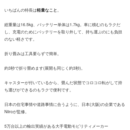
いちばんの特長は
軽量なこと
。
総重量は16.5kg、バッテリー単体は1.7kg。車に積むのもラクだ
し、充電のためにバッテリーを取り外して、持ち運ぶのにも負担
のない軽さです。
折り畳みは工具要らずで簡単。
約3秒で折り畳めます(展開も同じく約3秒)。
キャスターが付いているから、畳んだ状態でコロコロ転がして持
ち運びができるのもラクで便利です。
日本の住宅事情や道路事情に合うように、日本(大阪)の企業である
Niiroが監修。
5万台以上の輸出実績がある大手電動モビリティメーカー