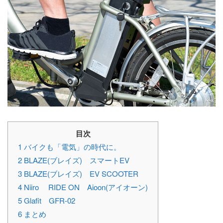
目次
1
バイクも「電気」の時代に。
2
BLAZE(ブレイズ) スマートEV
3
BLAZE(ブレイズ) EV SCOOTER
4
Niiro RIDE ON Aioon(アイオーン)
5
Glafit GFR-02
6
まとめ