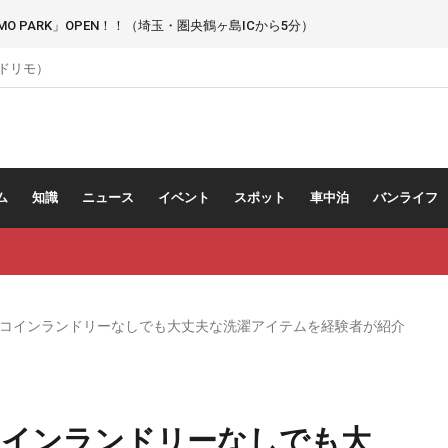
 PARK」OPEN！！（埼玉・圏央鶴ヶ島ICから5分）
（ドリモ）
ム
知識
ニュース
イベント
スポット
車中泊
バンライフ
コインランドリーなしでも大丈夫な洗濯アイテムを経験者が紹介
コインランドリーなしでも大