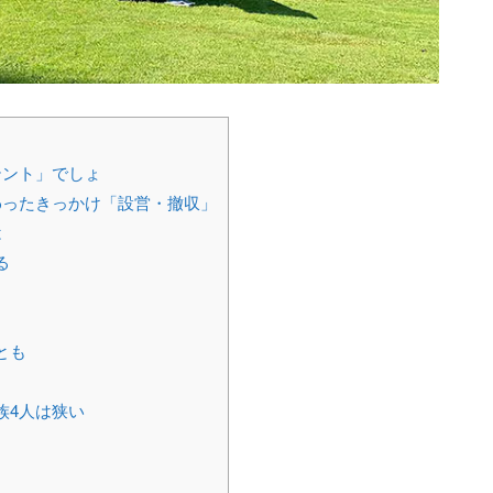
テント」でしょ
わったきっかけ「設営・撤収」
は
る
とも
族4人は狭い