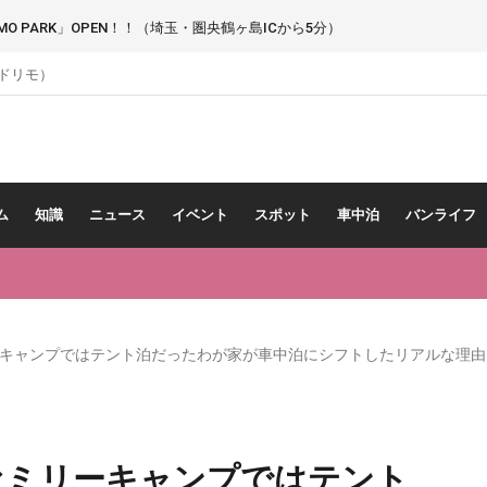
 PARK」OPEN！！（埼玉・圏央鶴ヶ島ICから5分）
（ドリモ）
ム
知識
ニュース
イベント
スポット
車中泊
バンライフ
キャンプではテント泊だったわが家が車中泊にシフトしたリアルな理由
ァミリーキャンプではテント