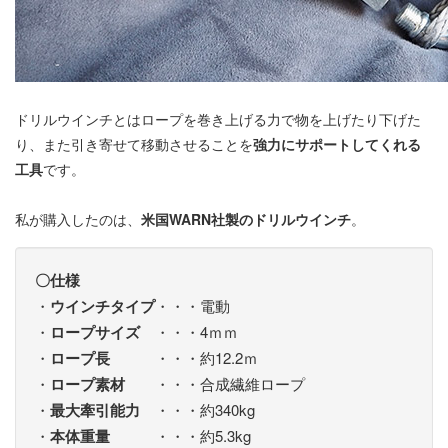
ドリルウインチとはロープを巻き上げる力で物を上げたり下げた
り、また引き寄せて移動させることを
強力にサポートしてくれる
工具
です。
私が購入したのは、
米国WARN社製のドリルウインチ
。
〇仕様
・
ウインチタイプ
・・・電動
・
ロープサイズ
・・・4ｍｍ
・
ロープ長
・・・約12.2ｍ
・
ロープ素材
・・・合成繊維ロープ
・
最大牽引能力
・・・約340kg
・
本体重量
・・・約5.3kg