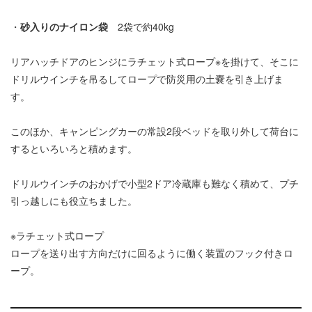
・
砂入りのナイロン袋
2袋で約40kg
リアハッチドアのヒンジにラチェット式ロープ※を掛けて、そこに
ドリルウインチを吊るしてロープで防災用の土嚢を引き上げま
す。
このほか、キャンピングカーの常設2段ベッドを取り外して荷台に
するといろいろと積めます。
ドリルウインチのおかげで小型2ドア冷蔵庫も難なく積めて、プチ
引っ越しにも役立ちました。
※ラチェット式ロープ
ロープを送り出す方向だけに回るように働く装置のフック付きロ
ープ。