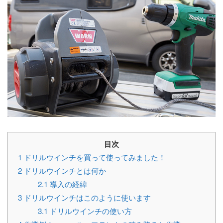
目次
1
ドリルウインチを買って使ってみました！
2
ドリルウインチとは何か
2.1
導入の経緯
3
ドリルウインチはこのように使います
3.1
ドリルウインチの使い方