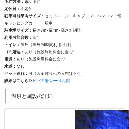
予約方法：
電話予約
定休日：
不定休
駐車可能車両サイズ：
セミフルコン・キャブコン・バンコン・軽
キャンピングカー・一般車
駐車場サイズ：
長さ7m×幅4m×高さ無制限
利用可能台数：
8台
トイレ：
屋外（屋外24時間利用可能）
ゴミ処理：
あり（施設利用料金に含む）
電源：
あり（施設利用料金に含む）
水道：
なし
ペット連れ：
可（入浴施設への入館は不可）
詳細はこちら▷
ピパの湯 ゆーりん館
温泉と施設の詳細