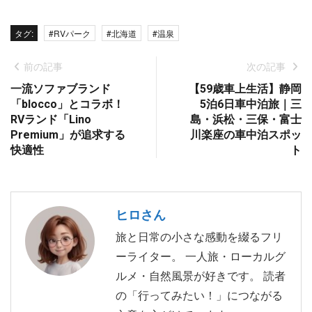
タグ:
#RVパーク
#北海道
#温泉
前の記事
次の記事
一流ソファブランド
【59歳車上生活】静岡
「blocco」とコラボ！
5泊6日車中泊旅｜三
RVランド「Lino
島・浜松・三保・富士
Premium」が追求する
川楽座の車中泊スポッ
快適性
ト
ヒロさん
旅と日常の小さな感動を綴るフリ
ーライター。 一人旅・ローカルグ
ルメ・自然風景が好きです。 読者
の「行ってみたい！」につながる