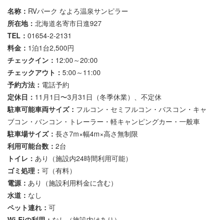
名称：
RVパーク なよろ温泉サンピラー
所在地：
北海道名寄市日進927
TEL：
01654-2-2131
料金：
1泊1台2,500円
チェックイン：
12:00～20:00
チェックアウト：
5:00～11:00
予約方法：
電話予約
定休日：
11月1日〜3月31日（冬季休業）、不定休
駐車可能車両サイズ：
フルコン・セミフルコン・バスコン・キャ
ブコン・バンコン・トレーラー・軽キャンピングカー・一般車
駐車場サイズ：
長さ7m×幅4m×高さ無制限
利用可能台数：
2台
トイレ：
あり（施設内24時間利用可能）
ゴミ処理：
可（有料）
電源：
あり（施設利用料金に含む）
水道：
なし
ペット連れ：
可
Wi-Fiの利用：
なし（施設内はあり）