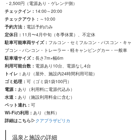
・2,500円（電源あり・ゲレンデ側）
チェックイン：
14:00～20:00
チェックアウト：
～10:00
予約方法：
電話予約のみ
定休日：
11月〜4月中旬（冬季休業）、不定休
駐車可能車両サイズ：
フルコン・セミフルコン・バスコン・キャ
ブコン・バンコン・トレーラー・軽キャンピングカー・一般車
駐車場サイズ：
長さ7m×幅6m
利用可能台数：
電源あり10台、電源なし4台
トイレ：
あり（屋外、施設内24時間利用可能）
ゴミ処理：
可（ゴミ袋1袋100円）
電源：
あり（利用料に電源代込み）
水道：
あり（施設利用料金に含む）
ペット連れ：
可
Wi-Fiの利用：
あり（無料）
詳細はこちら▷
クアプラザピリカ
温泉と施設の詳細