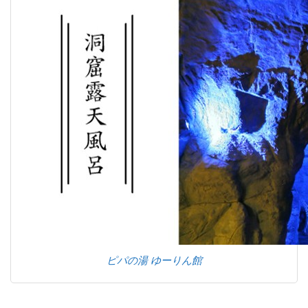
ピパの湯 ゆーりん館