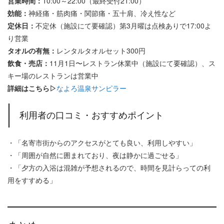
営業時間：
10:00～22:00（最終受付21:00）
効能：
神経痛・筋肉痛・関節痛・五十肩、冷え性など
定休日：
不定休（施設にて要確認）第3月曜は点検ありで17:00よ
り営業
タオルの有無：
レンタルタオルセット300円
飲食・売店：
11月1日〜レストラン休業中（施設にて要確認）、ス
キー場のレストランは営業中
詳細はこちら▷
なよろ温泉サンピラー
利用者の口コミ・おすすめポイント
・「名寄市街からのアクセスがとても良い、利用しやすい」
・「周囲が自然に囲まれており、夜は静かに過ごせる」
・「夕方の入浴は混雑が予想されるので、時間を見計らっての利
用をすすめる」