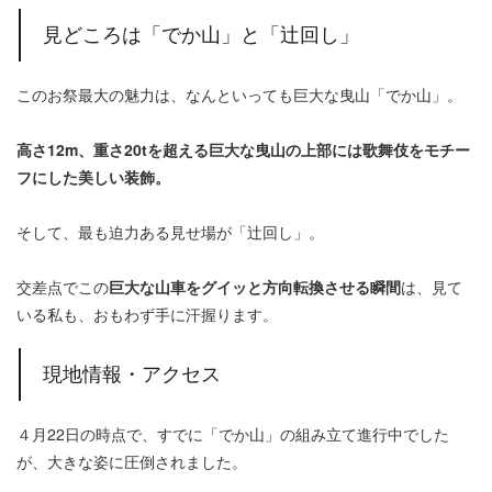
見どころは「でか山」と「辻回し」
このお祭最大の魅力は、なんといっても巨大な曳山「でか山」。
高さ12m、重さ20tを超える巨大な曳山の上部には歌舞伎をモチー
フにした美しい装飾。
そして、最も迫力ある見せ場が「辻回し」。
交差点でこの
巨大な山車をグイッと方向転換させる瞬間
は、見て
いる私も、おもわず手に汗握ります。
現地情報・アクセス
４月22日の時点で、すでに「でか山」の組み立て進行中でした
が、大きな姿に圧倒されました。