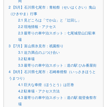
岡
2
【5月】石川県七尾市：青柏祭（せいはくさい）曳山
（ひきやま）行事
2.1
見どころは「でか山」と「辻回し」
2.2
現地情報・アクセス
2.3
最寄りの車中泊スポット：七尾城登山口駐車
場
3
【7月】富山県氷見市：祇園祭り
3.1
迫力満点のぶつけ合い
3.2
駐車場
3.3
最寄りの車中泊スポット：道の駅 ひみ番屋街
4
【8月】石川県七尾市：石崎奉燈祭（いっさきほうと
うまつり）
4.1
巨大な奉燈（ほうとう）は圧巻
4.2
駐車場・アクセス方法
4.3
最寄りの車中泊スポット：道の駅 能登食祭市
場