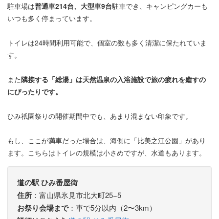
駐車場は
普通車214台、大型車9台
駐車でき、キャンピングカーも
いつも多く停まっています。
トイレは24時間利用可能で、個室の数も多く清潔に保たれていま
す。
また
隣接する「総湯」は天然温泉の入浴施設で旅の疲れを癒すの
にぴったりです。
ひみ祇園祭りの開催期間中でも、あまり混まない印象です。
もし、ここが満車だった場合は、海側に「比美之江公園」があり
ます。こちらはトイレの規模は小さめですが、水道もあります。
道の駅 ひみ番屋街
住所
：富山県氷見市北大町25−5
お祭り会場まで
：車で5分以内（2〜3km）