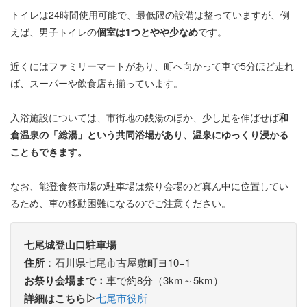
トイレは24時間使用可能で、最低限の設備は整っていますが、例
えば、男子トイレの
個室は1つとやや少なめ
です。
近くにはファミリーマートがあり、町へ向かって車で5分ほど走れ
ば、スーパーや飲食店も揃っています。
入浴施設については、市街地の銭湯のほか、少し足を伸ばせば
和
倉温泉の「総湯」という共同浴場があり、温泉にゆっくり浸かる
こともできます。
なお、能登食祭市場の駐車場は祭り会場のど真ん中に位置してい
るため、車の移動困難になるのでご注意ください。
七尾城登山口駐車場
住所
：石川県七尾市古屋敷町ヨ10−1
お祭り会場まで：
車で約8分（3km～5km）
詳細はこちら▷
七尾市役所