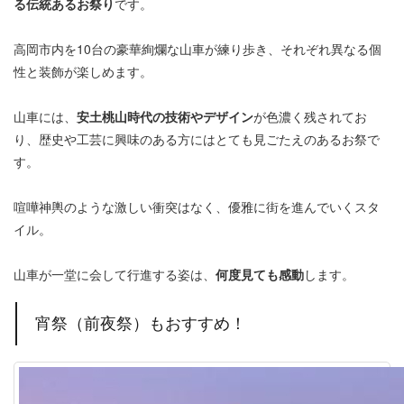
る伝統あるお祭り
です。
高岡市内を10台の豪華絢爛な山車が練り歩き、それぞれ異なる個
性と装飾が楽しめます。
山車には、
安土桃山時代の技術やデザイン
が色濃く残されてお
り、歴史や工芸に興味のある方にはとても見ごたえのあるお祭で
す。
喧嘩神輿のような激しい衝突はなく、優雅に街を進んでいくスタ
イル。
山車が一堂に会して行進する姿は、
何度見ても感動
します。
宵祭（前夜祭）もおすすめ！