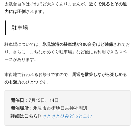
太鼓台自体はそれほど大きくありませんが、
近くで見るとその迫
力には圧倒
されます。
駐車場
駐車場については、
氷見漁港の駐車場が100台分ほど確保
されてお
り、さらに「まちなかめぐり駐車場」など他にも利用できるスペ
ースがあります。
市街地で行われるお祭りですので、
周辺を散策しながら楽しめる
のも魅力
のひとつです。
開催日
：7月13日、14日
開催場所
：氷見市市街地日吉神社周辺
詳細はこちら
▷
きときとひみどっとこむ