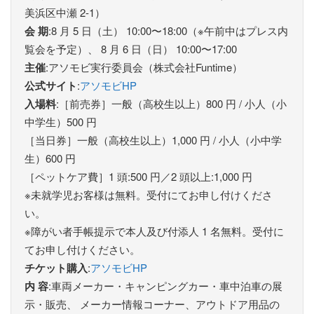
美浜区中瀬 2-1）
会 期
:8 ⽉ 5 ⽇（⼟） 10:00〜18:00（※午前中はプレス内
覧会を予定）、 8 ⽉ 6 ⽇（⽇） 10:00〜17:00
主催
:アソモビ実行委員会（株式会社Funtime）
公式サイト
:
アソモビHP
⼊場料
:［前売券］⼀般（⾼校⽣以上）800 円 / ⼩⼈（⼩
中学⽣）500 円
［当⽇券］⼀般（⾼校⽣以上）1,000 円 / ⼩⼈（⼩中学
⽣）600 円
［ペットケア費］1 頭:500 円／2 頭以上:1,000 円
※未就学児お客様は無料。受付にてお申し付けくださ
い。
※障がい者⼿帳提⽰で本⼈及び付添⼈ 1 名無料。受付に
てお申し付けください。
チケット購⼊
:
アソモビHP
内 容
:⾞両メーカー・キャンピングカー・⾞中泊⾞の展
⽰・販売、 メーカー情報コーナー、アウトドア⽤品の