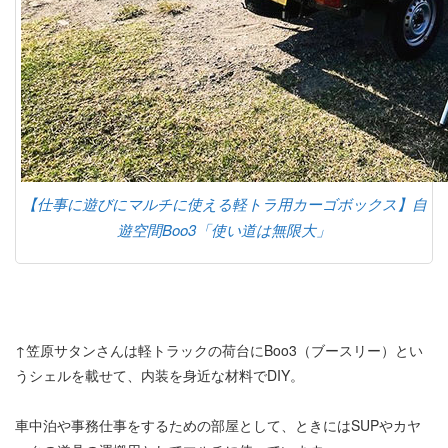
【仕事に遊びにマルチに使える軽トラ用カーゴボックス】自
遊空間Boo3「使い道は無限大」
↑笠原サタンさんは軽トラックの荷台にBoo3（ブースリー）とい
うシェルを載せて、内装を身近な材料でDIY。
車中泊や事務仕事をするための部屋として、ときにはSUPやカヤ