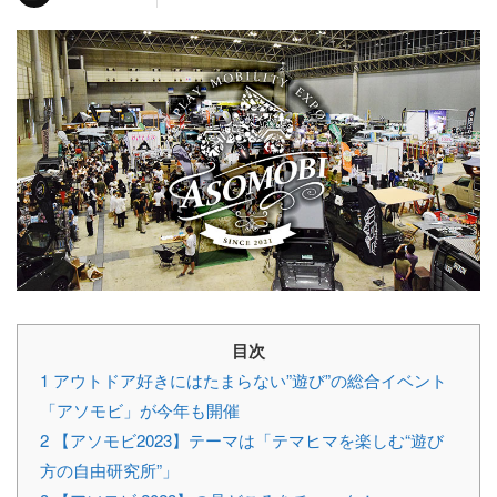
目次
1
アウトドア好きにはたまらない”遊び”の総合イベント
「アソモビ」が今年も開催
2
【アソモビ2023】テーマは「テマヒマを楽しむ“遊び
方の自由研究所”」