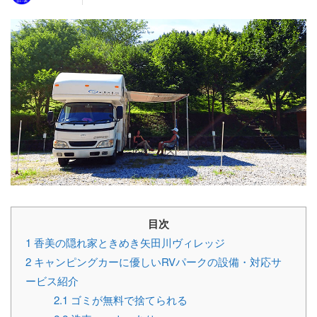
目次
1
香美の隠れ家ときめき矢田川ヴィレッジ
2
キャンピングカーに優しいRVパークの設備・対応サ
ービス紹介
2.1
ゴミが無料で捨てられる