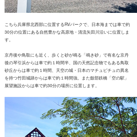
こちら兵庫県北西部に位置するRVパークで、日本海までは車で約
30分の位置にある自然豊かな高原地・清流矢田川沿いに位置しま
す。
京丹後や鳥取にも近く、歩くと砂が鳴る「鳴き砂」で有名な京丹
後の琴引浜からは車で約１時間半、国の天然記念物でもある鳥取
砂丘からは車で約１時間、天空の城・日本のマチュピチュの異名
を持つ竹田城跡からは車で約１時間強。また餘部鉄橋「空の駅」
展望施設からは車で約30分の場所に位置します。