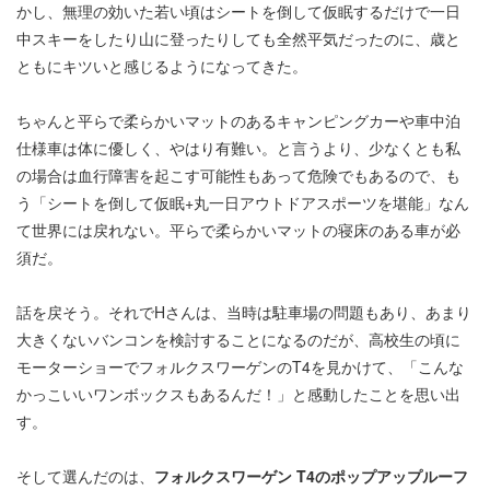
かし、無理の効いた若い頃はシートを倒して仮眠するだけで一日
中スキーをしたり山に登ったりしても全然平気だったのに、歳と
ともにキツいと感じるようになってきた。
ちゃんと平らで柔らかいマットのあるキャンピングカーや車中泊
仕様車は体に優しく、やはり有難い。と言うより、少なくとも私
の場合は血行障害を起こす可能性もあって危険でもあるので、も
う「シートを倒して仮眠+丸一日アウトドアスポーツを堪能」なん
て世界には戻れない。平らで柔らかいマットの寝床のある車が必
須だ。
話を戻そう。それでHさんは、当時は駐車場の問題もあり、あまり
大きくないバンコンを検討することになるのだが、高校生の頃に
モーターショーでフォルクスワーゲンのT4を見かけて、「こんな
かっこいいワンボックスもあるんだ！」と感動したことを思い出
す。
そして選んだのは、
フォルクスワーゲン T4のポップアップルーフ