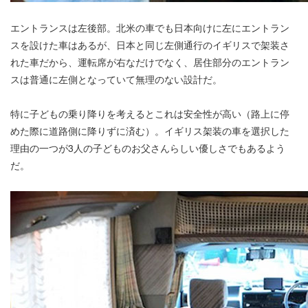
エントランスは左後部。北米の車でも日本向けに左にエントラン
スを設けた車はあるが、日本と同じ左側通行のイギリスで架装さ
れた車だから、運転席が右なだけでなく、居住部分のエントラン
スは普通に左側となっていて無理のない設計だ。
特に子どもの乗り降りを考えるとこれは安全性が高い（路上に停
めた際に道路側に降りずに済む）。イギリス架装の車を選択した
理由の一つが3人の子どものお父さんらしい優しさでもあるよう
だ。