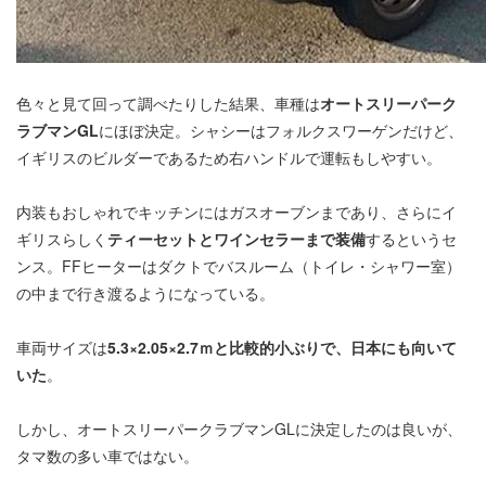
色々と見て回って調べたりした結果、車種は
オートスリーパーク
ラブマンGL
にほぼ決定。シャシーはフォルクスワーゲンだけど、
イギリスのビルダーであるため右ハンドルで運転もしやすい。
内装もおしゃれでキッチンにはガスオーブンまであり、さらにイ
ギリスらしく
ティーセットとワインセラーまで装備
するというセ
ンス。FFヒーターはダクトでバスルーム（トイレ・シャワー室）
の中まで行き渡るようになっている。
車両サイズは
5.3×2.05×2.7ｍと比較的小ぶりで、日本にも向いて
いた
。
しかし、オートスリーパークラブマンGLに決定したのは良いが、
タマ数の多い車ではない。