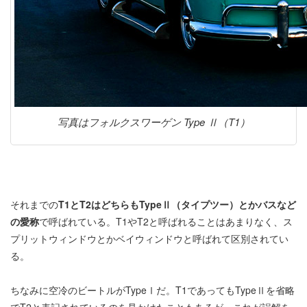
写真はフォルクスワーゲン Type Ⅱ（T1）
それまでの
T1とT2はどちらもTypeⅡ（タイプツー）とかバスなど
の愛称
で呼ばれている。T1やT2と呼ばれることはあまりなく、ス
プリットウィンドウとかベイウィンドウと呼ばれて区別されてい
る。
ちなみに空冷のビートルがTypeⅠだ。T1であってもTypeⅡを省略