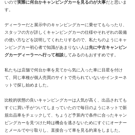
いので
実際に何台かキャンピングカーを見るのが大事
だと思いま
す。
ディーラーだと展示中のキャンピングカーに乗せてもらったり、
スタッフの方が詳しくキャンピングカーの仕様やそれぞれの装備
の使い方などを説明してくれたりするので、私たちのようにキャ
ンピングカー初心者で知識があまりない人は
先に中古キャンピン
グカーディーラーへ行って相談
してみるのもおすすめです。
私たちは店舗で何台か車を見てから気に入った車に目星を付け
て、同じ車種が個人売買のサイトで売られていないかインターネ
ットで探し始めました。
比較的状態の良いキャンピングカーは人気が高く、出品されても
すぐに買い手がついてしまっていたので毎日のようにネットで新
規出品車をチェックして、ちょうど予算内で条件に合ったキャン
ピングカーを見つけた時は機会を逃さないためにすぐにオーナー
とメールでやり取りし、直接合って車を見る約束をしました。