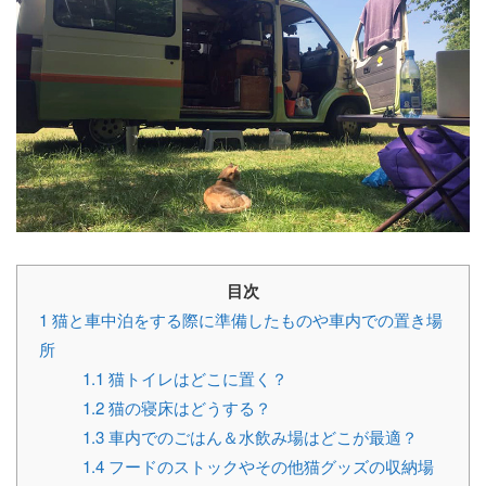
目次
1
猫と車中泊をする際に準備したものや車内での置き場
所
1.1
猫トイレはどこに置く？
1.2
猫の寝床はどうする？
1.3
車内でのごはん＆水飲み場はどこが最適？
1.4
フードのストックやその他猫グッズの収納場