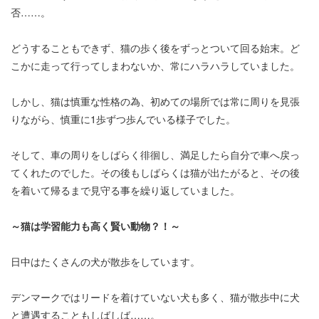
否……。
どうすることもできず、猫の歩く後をずっとついて回る始末。ど
こかに走って行ってしまわないか、常にハラハラしていました。
しかし、猫は慎重な性格の為、初めての場所では常に周りを見張
りながら、慎重に1歩ずつ歩んでいる様子でした。
そして、車の周りをしばらく徘徊し、満足したら自分で車へ戻っ
てくれたのでした。その後もしばらくは猫が出たがると、その後
を着いて帰るまで見守る事を繰り返していました。
～猫は学習能力も高く賢い動物？！～
日中はたくさんの犬が散歩をしています。
デンマークではリードを着けていない犬も多く、猫が散歩中に犬
と遭遇することもしばしば……。