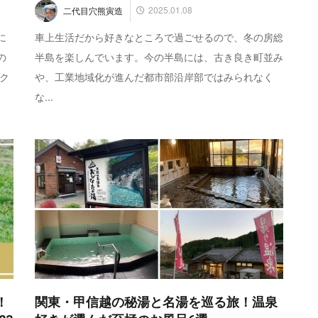
2025.01.08
二代目穴熊寅造
車上生活だから好きなところで過ごせるので、冬の房総
に
半島を楽しんでいます。今の半島には、古き良き町並み
の
や、工業地域化が進んだ都市部沿岸部ではみられなく
ク
な...
！
関東・甲信越の秘湯と名湯を巡る旅！温泉