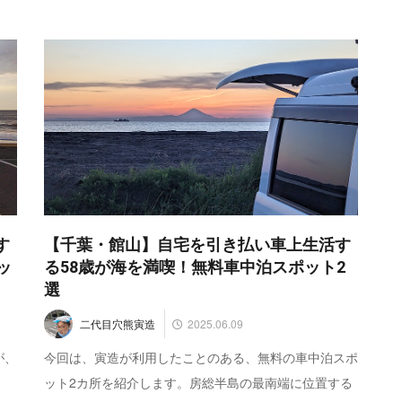
す
【千葉・館山】自宅を引き払い車上生活す
ッ
る58歳が海を満喫！無料車中泊スポット2
選
2025.06.09
二代目穴熊寅造
が、
今回は、寅造が利用したことのある、無料の車中泊スポ
ット2カ所を紹介します。房総半島の最南端に位置する