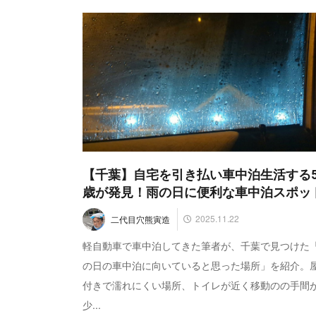
【千葉】自宅を引き払い車中泊生活する5
歳が発見！雨の日に便利な車中泊スポッ
2025.11.22
二代目穴熊寅造
軽自動車で車中泊してきた筆者が、千葉で見つけた
の日の車中泊に向いていると思った場所」を紹介。
付きで濡れにくい場所、トイレが近く移動のの手間
少...