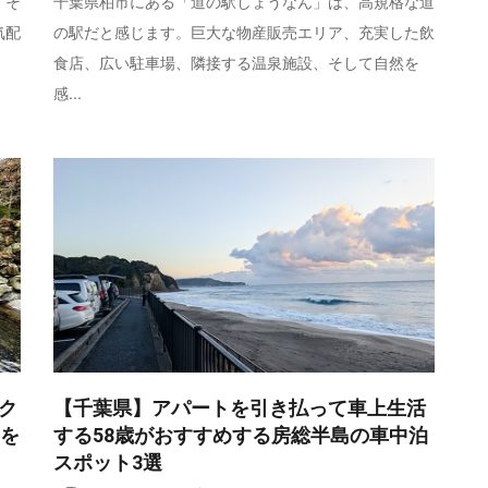
、そ
千葉県柏市にある「道の駅しょうなん」は、高規格な道
気配
の駅だと感じます。巨大な物産販売エリア、充実した飲
食店、広い駐車場、隣接する温泉施設、そして自然を
感...
【千葉県】アパートを引き払って車上生活
ク
する58歳がおすすめする房総半島の車中泊
クを
スポット3選