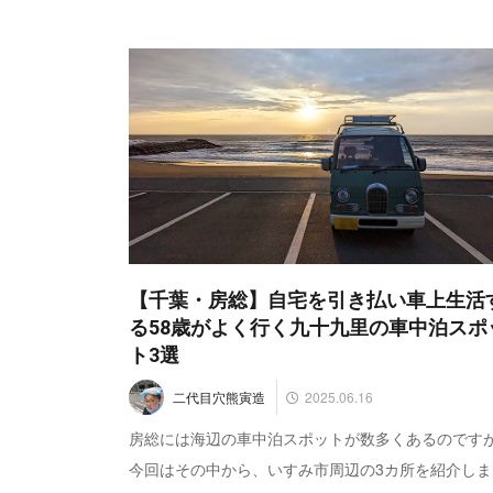
【千葉・房総】自宅を引き払い車上生活
る58歳がよく行く九十九里の車中泊スポ
ト3選
2025.06.16
二代目穴熊寅造
房総には海辺の車中泊スポットが数多くあるのです
今回はその中から、いすみ市周辺の3カ所を紹介しま