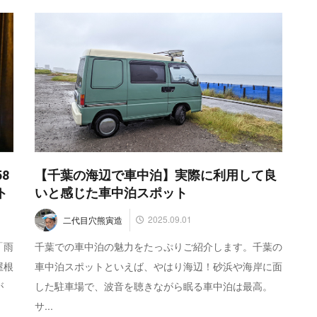
8
【千葉の海辺で車中泊】実際に利用して良
ト
いと感じた車中泊スポット
2025.09.01
二代目穴熊寅造
「雨
千葉での車中泊の魅力をたっぷりご紹介します。千葉の
屋根
車中泊スポットといえば、やはり海辺！砂浜や海岸に面
が
した駐車場で、波音を聴きながら眠る車中泊は最高。
サ...