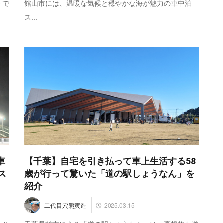
トで
館山市には、温暖な気候と穏やかな海が魅力の車中泊
ス...
車
【千葉】自宅を引き払って車上生活する58
ス
歳が行って驚いた「道の駅しょうなん」を
紹介
2025.03.15
二代目穴熊寅造