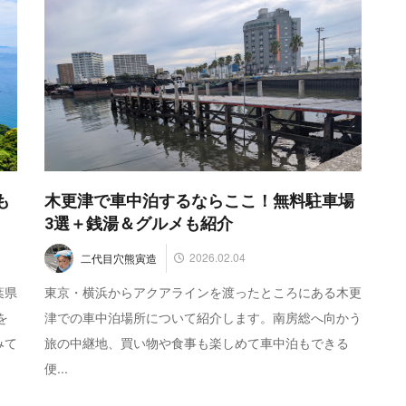
も
木更津で車中泊するならここ！無料駐車場
3選＋銭湯＆グルメも紹介
2026.02.04
二代目穴熊寅造
葉県
東京・横浜からアクアラインを渡ったところにある木更
を
津での車中泊場所について紹介します。南房総へ向かう
みて
旅の中継地、買い物や食事も楽しめて車中泊もできる
便...