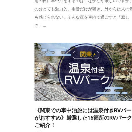
雨の日に車中泊をするのは、なかなか厳しいですが
の分とても魅力的。雨音だけが響き、外からは人の
も感じられない、そんな夜を車内で過ごすと「寂し
さ」...
《関東での車中泊旅には温泉付きRVパー
がおすすめ》厳選した15箇所のRVパー
ご紹介！