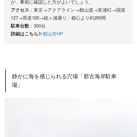
が、事前に確認した方がよいでしょう。
アクセス
：東京→アクアライン→館山道→富浦IC→国道
127→県道185→鏡ヶ浦通り、都心より約2時間
駐車台数
：300台
詳細はこちら▷
館山市HP
静かに海を感じられる穴場「那古海岸駐車
場」