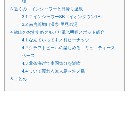
場」
3
近くのコインシャワーと日帰り温泉
3.1
コインシャワーSB（イオンタウン1F）
3.2
南房総城山温泉 里見の湯
4
館山のおすすめグルメと風光明媚スポット紹介
4.1
なんていっても木村ピーナッツ
4.2
クラフトビールの楽しめるコミュニティース
ペース
4.3
北条海岸で南国気分を満喫
4.4
歩いて渡れる無人島～沖ノ島
5
まとめ