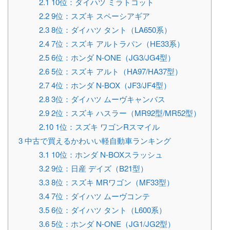
2.1
10位：ダイハツ ミラトコット
2.2
9位：スズキ スペーシアギア
2.3
8位：ダイハツ タント（LA650系）
2.4
7位：スズキ アルトラパン（HE33系）
2.5
6位：ホンダ N-ONE（JG3/JG4型）
2.6
5位：スズキ アルト（HA97/HA37型）
2.7
4位：ホンダ N-BOX（JF3/JF4型）
2.8
3位：ダイハツ ムーヴキャンバス
2.9
2位：スズキ ハスラー（MR92型/MR52型）
2.10
1位：スズキ ワゴンRスマイル
3
中古で買えるかわいい軽自動車ランキング
3.1
10位：ホンダ N-BOXスラッシュ
3.2
9位：日産 デイズ（B21型）
3.3
8位：スズキ MRワゴン（MF33型）
3.4
7位：ダイハツ ムーヴコンテ
3.5
6位：ダイハツ タント（L600系）
3.6
5位：ホンダ N-ONE（JG1/JG2型）