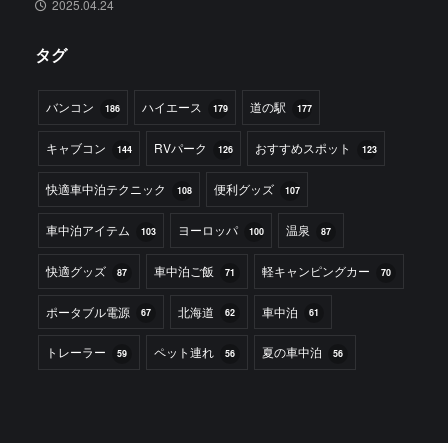
2025.04.24
タグ
バンコン
ハイエース
道の駅
186
179
177
キャブコン
RVパーク
おすすめスポット
144
126
123
快適車中泊テクニック
便利グッズ
108
107
車中泊アイテム
ヨーロッパ
温泉
103
100
87
快適グッズ
車中泊ご飯
軽キャンピングカー
87
71
70
ポータブル電源
北海道
車中泊
67
62
61
トレーラー
ペット連れ
夏の車中泊
59
56
56