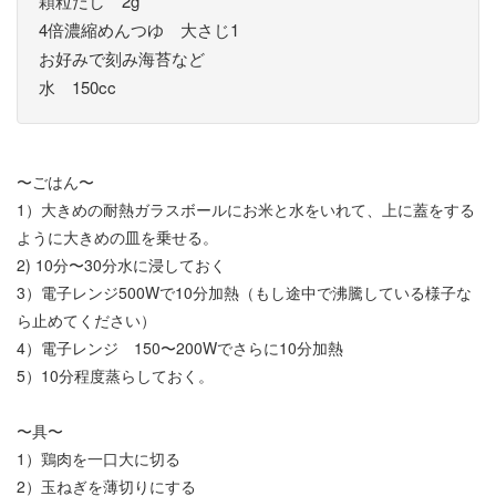
顆粒だし 2g
4倍濃縮めんつゆ 大さじ1
お好みで刻み海苔など
水 150cc
〜ごはん〜
1）大きめの耐熱ガラスボールにお米と水をいれて、上に蓋をする
ように大きめの皿を乗せる。
2) 10分〜30分水に浸しておく
3）電子レンジ500Wで10分加熱（もし途中で沸騰している様子な
ら止めてください）
4）電子レンジ 150〜200Wでさらに10分加熱
5）10分程度蒸らしておく。
〜具〜
1）鶏肉を一口大に切る
2）玉ねぎを薄切りにする