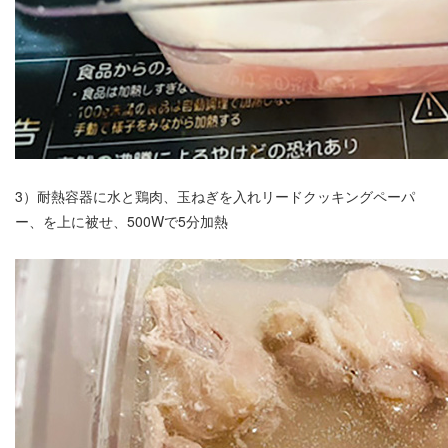
3）耐熱容器に水と鶏肉、玉ねぎを入れリードクッキングペーパ
ー、を上に被せ、500Wで5分加熱