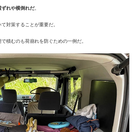
横ずれや横倒れだ
。
いて対策することが重要だ。
態で積むのも荷崩れを防ぐための一例だ。