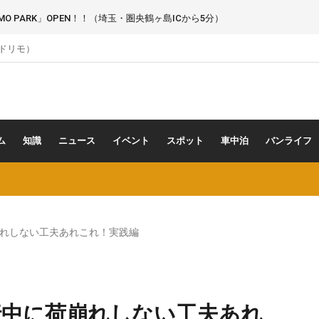
 PARK」OPEN！！（埼玉・圏央鶴ヶ島ICから5分）
（ドリモ）
ム
知識
ニュース
イベント
スポット
車中泊
バンライフ
れしない工夫あれこれ！実践編
行中に荷崩れしない工夫あれ