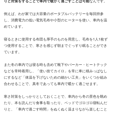
りと対策をすることで車内で暖かく過ごすことは可能
なんです。
例えば、わが家では大容量のポータブルバッテリーを毎回持参
し、消費電力の低い電気毛布や小型のヒーターを使い、車内を温
めています。
寝るときに使用する布団も厚手のものを用意し、毛布を1人1枚ず
つ使用することで、寒さを感じず朝までぐっすり眠ることができ
ています。
また冬の車内では寝る時も含めて靴下やパーカー・ヒートテック
などを常時着用し、「使い捨てカイロ」を常に車に積みっぱなし
にするなど「体温を下げないための細かい工夫」をいくつか組み
合わせることで、真冬であっても車内で暖かく過ごせます。
寒さ対策をしっかりとしておくことで、車内から冬の景色を眺め
たり、本を読んだり食事を取ったり、ベッドでゴロゴロ寝転んだ
りと、「車内で過ごす時間」をぬくぬく温まりながら楽しむこと