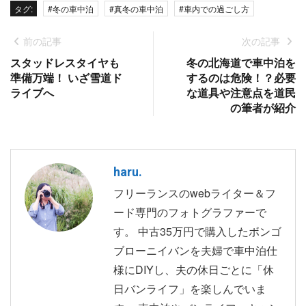
タグ:
#冬の車中泊
#真冬の車中泊
#車内での過ごし方
前の記事
次の記事
スタッドレスタイヤも
冬の北海道で車中泊を
準備万端！ いざ雪道ド
するのは危険！？必要
ライブへ
な道具や注意点を道民
の筆者が紹介
haru.
フリーランスのwebライター＆フ
ード専門のフォトグラファーで
す。 中古35万円で購入したボンゴ
ブローニイバンを夫婦で車中泊仕
様にDIYし、夫の休日ごとに「休
日バンライフ」を楽しんでいま