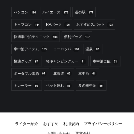
バンコン
ハイエース
道の駅
186
179
177
キャブコン
RVパーク
おすすめスポット
144
126
123
快適車中泊テクニック
便利グッズ
108
107
車中泊アイテム
ヨーロッパ
温泉
103
100
87
快適グッズ
軽キャンピングカー
車中泊ご飯
87
71
71
ポータブル電源
北海道
車中泊
67
62
61
トレーラー
ペット連れ
夏の車中泊
60
56
56
ライター紹介
おすすめ
利用規約
プライバシーポリシー
お問い合わせ
運営会社