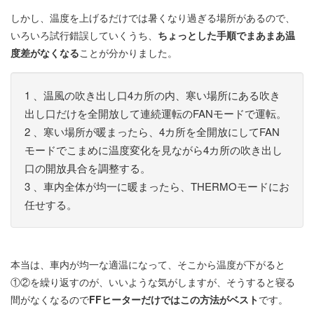
しかし、温度を上げるだけでは暑くなり過ぎる場所があるので、
いろいろ試行錯誤していくうち、
ちょっとした手順でまあまあ温
度差がなくなる
ことが分かりました。
1 、温風の吹き出し口4カ所の内、寒い場所にある吹き
出し口だけを全開放して連続運転のFANモードで運転。
2 、寒い場所が暖まったら、4カ所を全開放にしてFAN
モードでこまめに温度変化を見ながら4カ所の吹き出し
口の開放具合を調整する。
3 、車内全体が均一に暖まったら、THERMOモードにお
任せする。
本当は、車内が均一な適温になって、そこから温度が下がると
①②を繰り返すのが、いいような気がしますが、そうすると寝る
間がなくなるので
FFヒーターだけではこの方法がベスト
です。