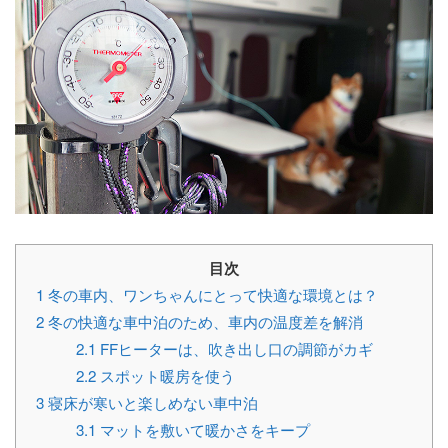
目次
1
冬の車内、ワンちゃんにとって快適な環境とは？
2
冬の快適な車中泊のため、車内の温度差を解消
2.1
FFヒーターは、吹き出し口の調節がカギ
2.2
スポット暖房を使う
3
寝床が寒いと楽しめない車中泊
3.1
マットを敷いて暖かさをキープ