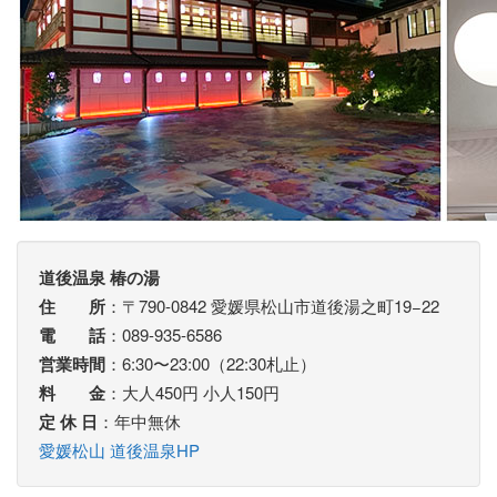
道後温泉 椿の湯
住 所
：〒790-0842 愛媛県松山市道後湯之町19−22
電 話
：089-935-6586
営業時間
：6:30〜23:00（22:30札止）
料 金
：大人450円 小人150円
定 休 日
：年中無休
愛媛松山 道後温泉HP