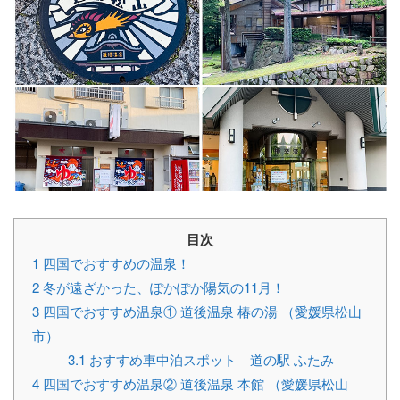
目次
1
四国でおすすめの温泉！
2
冬が遠ざかった、ぽかぽか陽気の11月！
3
四国でおすすめ温泉① 道後温泉 椿の湯 （愛媛県松山
市）
3.1
おすすめ車中泊スポット 道の駅 ふたみ
4
四国でおすすめ温泉② 道後温泉 本館 （愛媛県松山