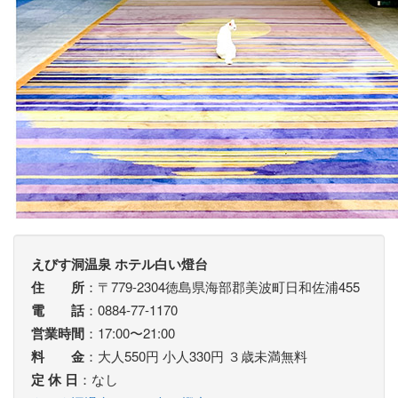
えびす洞温泉 ホテル白い燈台
住 所
：〒779-2304徳島県海部郡美波町日和佐浦455
電 話
：0884-77-1170
営業時間
：17:00〜21:00
料 金
：大人550円 小人330円 ３歳未満無料
定 休 日
：なし