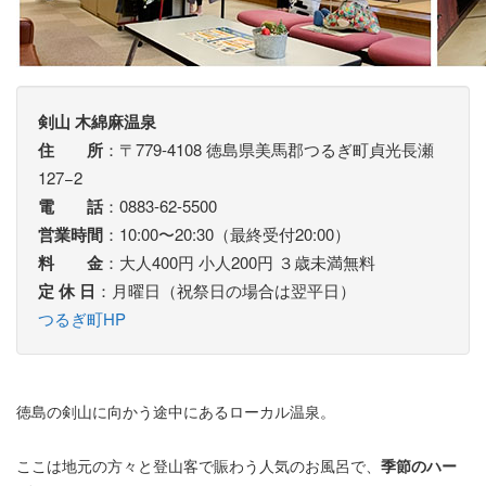
剣山 木綿麻温泉
住 所
：〒779-4108 徳島県美馬郡つるぎ町貞光長瀬
127−2
電 話
：0883-62-5500
営業時間
：10:00〜20:30（最終受付20:00）
料 金
：大人400円 小人200円 ３歳未満無料
定 休 日
：月曜日（祝祭日の場合は翌平日）
つるぎ町HP
徳島の剣山に向かう途中にあるローカル温泉。
ここは地元の方々と登山客で賑わう人気のお風呂で、
季節のハー