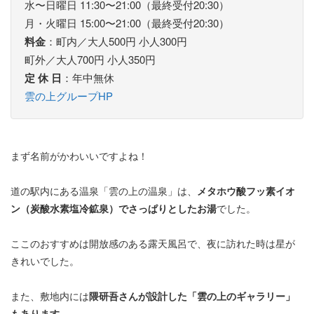
水〜日曜日 11:30〜21:00（最終受付20:30）
月・火曜日 15:00〜21:00（最終受付20:30）
料金
：町内／大人500円 小人300円
町外／大人700円 小人350円
定 休 日
：年中無休
雲の上グループHP
まず名前がかわいいですよね！
道の駅内にある温泉「雲の上の温泉」は、
メタホウ酸フッ素イオ
ン（炭酸水素塩冷鉱泉）でさっぱりとしたお湯
でした。
ここのおすすめは開放感のある露天風呂で、夜に訪れた時は星が
きれいでした。
また、敷地内には
隈研吾さんが設計した「雲の上のギャラリー」
もあります。