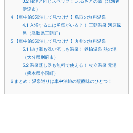
3.2
銭湯と同じスペック！ ふるさとの湯（北海道
伊達市）
4
【車中泊350泊して見つけた】鳥取の無料温泉
4.1
入浴するには勇気がいる？！ 三朝温泉 河原風
呂（鳥取県三朝町）
5
【車中泊350泊して見つけた】九州の無料温泉
5.1
掛け湯も洗い流しも温泉！ 鉄輪温泉 熱の湯
（大分県別府市）
5.2
温泉蒸し器も無料で使える！ 杖立温泉 元湯
（熊本県小国町）
6
まとめ：温泉巡りは車中泊旅の醍醐味のひとつ！