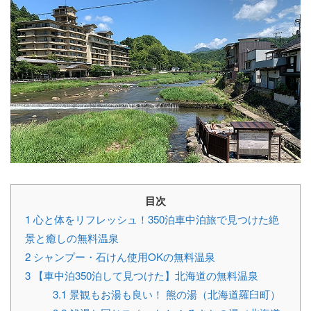
目次
1
心と体をリフレッシュ！350泊車中泊旅で見つけた絶
景と癒しの無料温泉
2
シャンプー・石けん使用OKの無料温泉
3
【車中泊350泊して見つけた】北海道の無料温泉
3.1
景観もお湯も良い！ 熊の湯（北海道羅臼町）