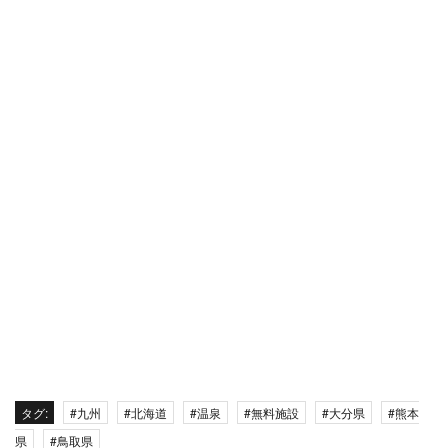
タグ:
#九州
#北海道
#温泉
#無料施設
#大分県
#熊本
県
#鳥取県