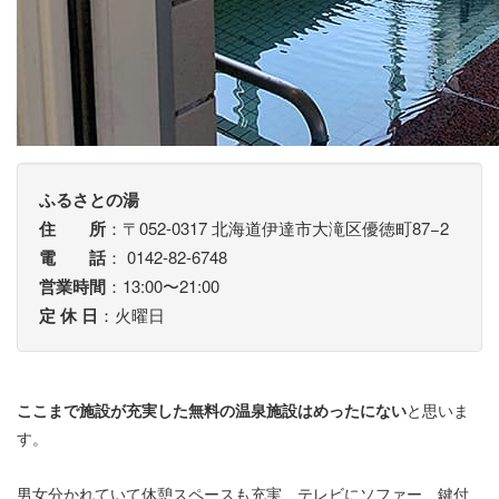
ふるさとの湯
住 所
：〒052-0317 北海道伊達市大滝区優徳町87−2
電 話
： 0142-82-6748
営業時間
：13:00〜21:00
定 休 日
：火曜日
ここまで施設が充実した無料の温泉施設はめったにない
と思いま
す。
男女分かれていて休憩スペースも充実、テレビにソファー、鍵付