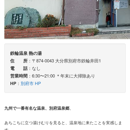
鉄輪温泉 熱の湯
住 所
：〒874-0043 大分県別府市鉄輪井田1
電 話
：なし
営業時間
：6:30〜21:00 ＊年末に大掃除あり
HP
：
別府市 HP
九州で一番有名な温泉、別府温泉郷
。
あちこちに立つ湯けむりを見ると、温泉地に来たことを実感しま
す。