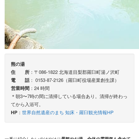
熊の湯
住 所
：〒086-1822 北海道目梨郡羅臼町湯ノ沢町
電 話
： 0153-87-2126（羅臼町役場産業創生課）
営業時間
：24 時間
＊朝3〜7時の間に清掃している場合あり。清掃が終わっ
てから入浴可。
HP
：
世界自然遺産のまち 知床・羅臼観光情報HP
一番に紹介したいのはやはり
景観やお湯、全体の雰囲気も含めて