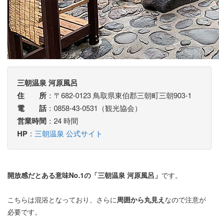
三朝温泉 河原風呂
住 所
：〒682-0123 鳥取県東伯郡三朝町三朝903-1
電 話
：0858-43-0531（観光協会）
営業時間
：24 時間
HP
：
三朝温泉 公式サイト
開放感だとある意味No.1の「三朝温泉 河原風呂」
です。
こちらは混浴となっており、さらに
周囲から丸見え
なので注意が
必要です。