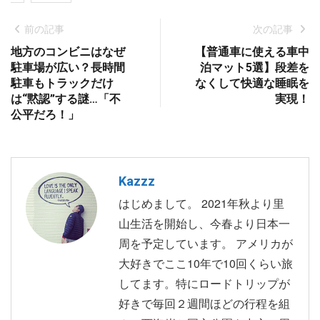
前の記事
次の記事
地方のコンビニはなぜ
【普通車に使える車中
駐車場が広い？長時間
泊マット5選】段差を
駐車もトラックだけ
なくして快適な睡眠を
は“黙認”する謎…「不
実現！
公平だろ！」
Kazzz
はじめまして。 2021年秋より里
山生活を開始し、今春より日本一
周を予定しています。 アメリカが
大好きでここ10年で10回くらい旅
してます。特にロードトリップが
好きで毎回２週間ほどの行程を組