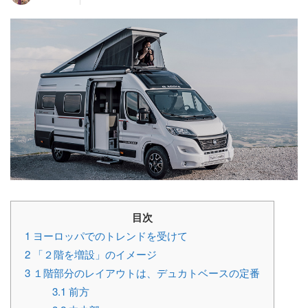
目次
1
ヨーロッパでのトレンドを受けて
2
「２階を増設」のイメージ
3
１階部分のレイアウトは、デュカトベースの定番
3.1
前方