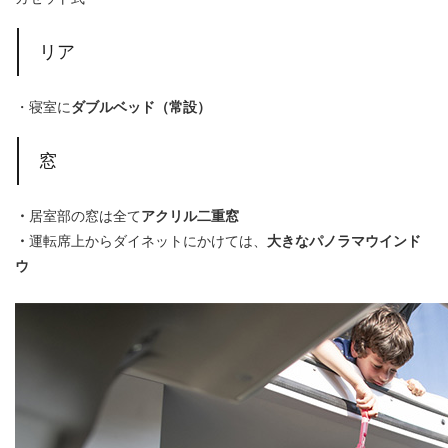
リア
・寝室に
ダブルベッド（常設）
窓
・
居室部の窓は全て
アクリル二重窓
・
運転席上からダイネットにかけては、
大きなパノラマウインド
ウ