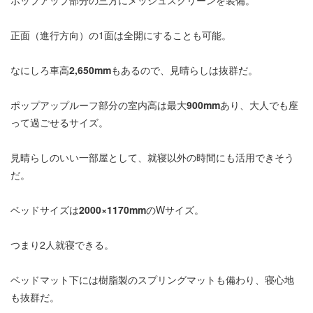
ポップアップ部分の三方にメッシュスクリーンを装備。
正面（進行方向）の1面は全開にすることも可能。
なにしろ車高
2,650mm
もあるので、見晴らしは抜群だ。
ポップアップルーフ部分の室内高は最大
900mm
あり、大人でも座
って過ごせるサイズ。
見晴らしのいい一部屋として、就寝以外の時間にも活用できそう
だ。
ベッドサイズは
2000×1170mm
のWサイズ。
つまり2人就寝できる。
ベッドマット下には樹脂製のスプリングマットも備わり、寝心地
も抜群だ。