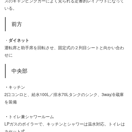
スのキャンピングカーによく見られる定番的レイアウトになって
いる。
前方
・
ダイネット
運転席と助手席を回転させ、固定式の２列目シートと向かい合わ
せに
中央部
・
キッチン
2口コンロと、給水100L／排水70Lタンクのシンク、3way冷蔵庫
を装備
・
トイレ兼シャワールーム
LPガスのボイラーで、キッチンとシャワーは温水対応。トイレは
カセット式