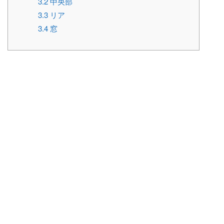
3.2
中央部
3.3
リア
3.4
窓