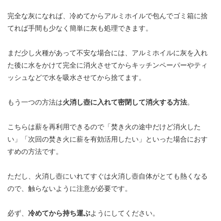
完全な灰になれば、冷めてからアルミホイルで包んでゴミ箱に捨
てれば手間も少なく簡単に灰も処理できます。
まだ少し火種があって不安な場合には、アルミホイルに灰を入れ
た後に水をかけて完全に消火させてからキッチンペーパーやティ
ッシュなどで水を吸水させてから捨てます。
もう一つの方法は
火消し壺に入れて密閉して消火する方法
。
こちらは薪を再利用できるので「焚き火の途中だけど消火した
い」「次回の焚き火に薪を有効活用したい」といった場合におす
すめの方法です。
ただし、火消し壺にいれてすぐは火消し壺自体がとても熱くなる
ので、触らないように注意が必要です。
必ず、
冷めてから持ち運ぶ
ようにしてください。