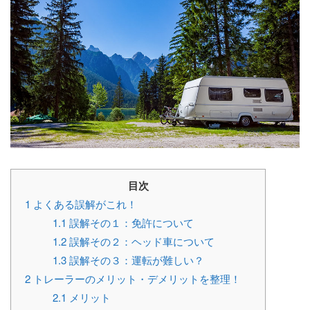
目次
1
よくある誤解がこれ！
1.1
誤解その１：免許について
1.2
誤解その２：ヘッド車について
1.3
誤解その３：運転が難しい？
2
トレーラーのメリット・デメリットを整理！
2.1
メリット