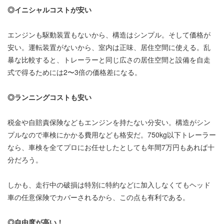
◎イニシャルコストが安い
エンジンも駆動装置もないから、構造はシンプル。そして価格が
安い。運転装置がないから、室内は正味、居住空間に使える。乱
暴な比較すると、トレーラーと同じ広さの居住空間と設備を自走
式で得るためには2〜3倍の価格差になる。
◎ランニングコストも安い
税金や自賠責保険などもエンジンを持たない分安い。構造がシン
プルなので車検にかかる費用なども格安だ。750kg以下トレーラー
なら、車検を全てプロにお任せしたとしても年間7万円もあれば十
分だろう。
しかも、走行中の破損は特別に特約などに加入しなくてもヘッド
車の任意保険でカバーされるから、この点も有利である。
◎自由度が高い！