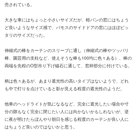
売されている。
大きな車にはちょっと小さいサイズだが、軽バンの窓にはちょう
ど良いようなサイズ感で、バモスのサイドドアの窓にはほぼピッ
タリのサイズだった。
伸縮式の棒をカーテンのスリーブに通し（伸縮式の棒やツッパリ
棒、園芸用の支柱など、使えそうな棒も100均に色々ある）、棒の
両端を先程のO型吊り下げ磁石に通して、窓枠部分に付けている。
柄は色々あるが、あまり遮光性の高いタイプはないようで、どれ
も中で灯りを点けていると影が見える程度の遮光性のようだ。
他車のヘッドライトが気になるなど、完全に遮光したい場合や寸
分の隙もなく完全に閉じたい人には向かないかもしれないが、逆
に夜が明けたらぼんやり朝日を感じる程度のカーテンが良い人に
はちょうど良いのではないかと思う。