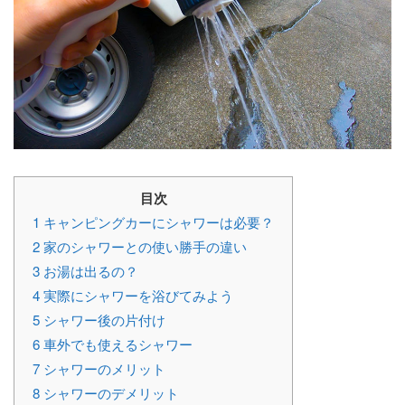
目次
1
キャンピングカーにシャワーは必要？
2
家のシャワーとの使い勝手の違い
3
お湯は出るの？
4
実際にシャワーを浴びてみよう
5
シャワー後の片付け
6
車外でも使えるシャワー
7
シャワーのメリット
8
シャワーのデメリット