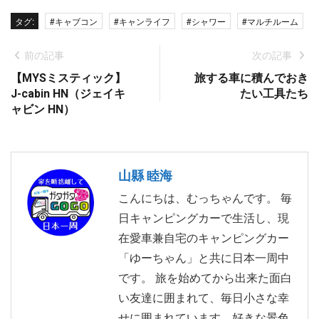
タグ:
#キャブコン
#キャンライフ
#シャワー
#マルチルーム
前の記事
次の記事
【MYSミスティック】
旅する車に積んでおき
J-cabin HN（ジェイキ
たい工具たち
ャビン HN）
山縣 睦海
こんにちは、むっちゃんです。 毎
日キャンピングカーで生活し、現
在愛車兼自宅のキャンピングカー
「ゆーちゃん」と共に日本一周中
です。 旅を始めてから出来た面白
い友達に囲まれて、毎日小さな幸
せに囲まれています。好きな景色