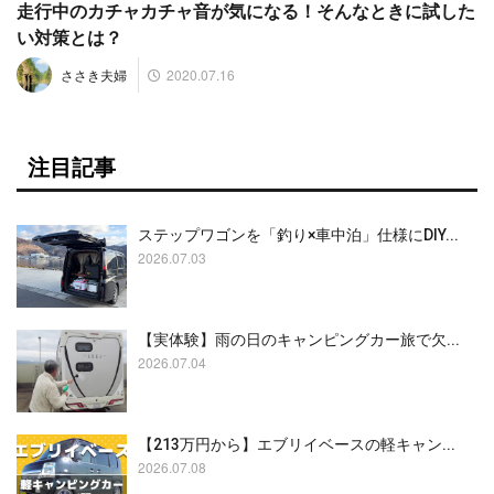
走行中のカチャカチャ音が気になる！そんなときに試した
い対策とは？
2020.07.16
ささき夫婦
注目記事
ステップワゴンを「釣り×車中泊」仕様にDIY...
2026.07.03
【実体験】雨の日のキャンピングカー旅で欠...
2026.07.04
【213万円から】エブリイベースの軽キャン...
2026.07.08